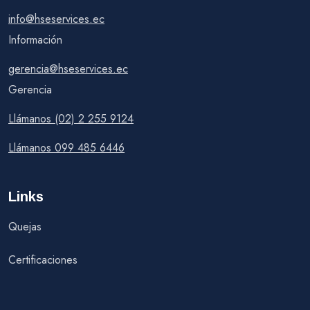
info@hseservices.ec
Información
gerencia@hseservices.ec
Gerencia
Llámanos (02) 2 255 9124
Llámanos 099 485 6446
Links
Quejas
Certificaciones