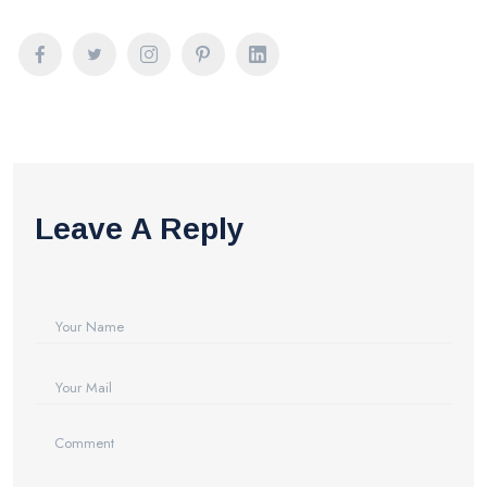
Leave A Reply