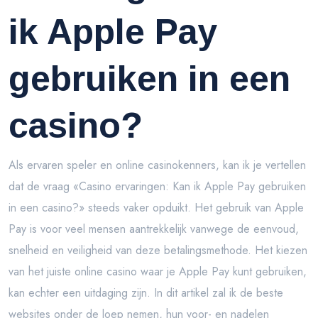
ik Apple Pay
gebruiken in een
casino?
Als ervaren speler en online casinokenners, kan ik je vertellen
dat de vraag «Casino ervaringen: Kan ik Apple Pay gebruiken
in een casino?» steeds vaker opduikt. Het gebruik van Apple
Pay is voor veel mensen aantrekkelijk vanwege de eenvoud,
snelheid en veiligheid van deze betalingsmethode. Het kiezen
van het juiste online casino waar je Apple Pay kunt gebruiken,
kan echter een uitdaging zijn. In dit artikel zal ik de beste
websites onder de loep nemen, hun voor- en nadelen