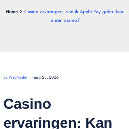
Home
Casino ervaringen: Kan ik Apple Pay gebruiken
in een casino?
By
WebMaster
mayo 23, 2026
Casino
ervaringen: Kan