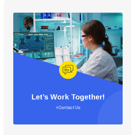
Let’s Work Together!
+Contact Us