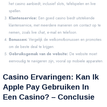
het casino aanbiedt, inclusief slots, tafelspelen en live
spellen.
Klantenservice:
Een goed casino biedt uitstekende
klantenservice, met meerdere manieren om contact op te
nemen, zoals live chat, e-mail en telefoon.
Bonussen:
Vergelijk de welkomstbonussen en promoties
om de beste deal te krijgen.
Gebruiksgemak van de website:
De website moet
eenvoudig te navigeren zijn, vooral op mobiele apparaten.
Casino Ervaringen: Kan Ik
Apple Pay Gebruiken In
Een Casino? – Conclusie