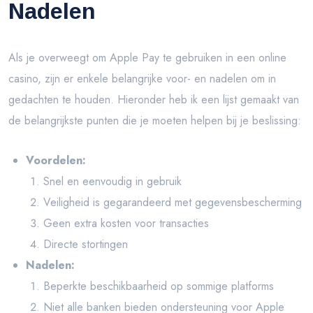
Nadelen
Als je overweegt om Apple Pay te gebruiken in een online
casino, zijn er enkele belangrijke voor- en nadelen om in
gedachten te houden. Hieronder heb ik een lijst gemaakt van
de belangrijkste punten die je moeten helpen bij je beslissing:
Voordelen:
Snel en eenvoudig in gebruik
Veiligheid is gegarandeerd met gegevensbescherming
Geen extra kosten voor transacties
Directe stortingen
Nadelen:
Beperkte beschikbaarheid op sommige platforms
Niet alle banken bieden ondersteuning voor Apple