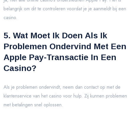
belangrijk om dit te controleren voordat je je aanmeldt bij een
casino.
5. Wat Moet Ik Doen Als Ik
Problemen Ondervind Met Een
Apple Pay-Transactie In Een
Casino?
Als je problemen ondervindt, neem dan contact op met de
klantenservice van het casino voor hulp. Zij kunnen problemen
met betalingen snel oplossen.