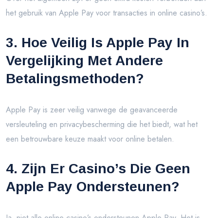
het gebruik van Apple Pay voor transacties in online casino’s.
3. Hoe Veilig Is Apple Pay In
Vergelijking Met Andere
Betalingsmethoden?
Apple Pay is zeer veilig vanwege de geavanceerde
versleuteling en privacybescherming die het biedt, wat het
een betrouwbare keuze maakt voor online betalen.
4. Zijn Er Casino’s Die Geen
Apple Pay Ondersteunen?
Ja, niet alle online casino’s ondersteunen Apple Pay. Het is