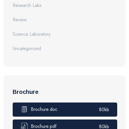
Research Labs
Review
Science Laboratory
Uncategorized
Brochure
Brochure.doc
80kb
Brochure.pdf
80kb