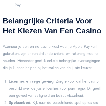
Pay
Belangrijke Criteria Voor
Het Kiezen Van Een Casino
Wanneer je een online casino kiest waar je Apple Pay kunt
gebruiken, zijn er verschillende criteria om rekening mee te
houden. Hieronder geef ik enkele belangrijke overwegingen
die je kunnen helpen bij het maken van de juiste keuze:
Licenties en regelgeving:
Zorg ervoor dat het casino
beschikt over de juiste licenties voor jouw regio. Dit geeft
een gevoel van veiligheid en betrouwbaarheid.
Spelaanbod:
Kijk naar de verschillende spel opties die