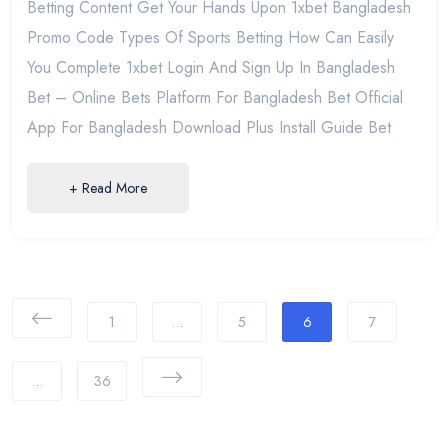
Betting Content Get Your Hands Upon 1xbet Bangladesh
Promo Code Types Of Sports Betting How Can Easily
You Complete 1xbet Login And Sign Up In Bangladesh
Bet – Online Bets Platform For Bangladesh Bet Official
App For Bangladesh Download Plus Install Guide Bet
+ Read More
1
…
5
6
7
…
36