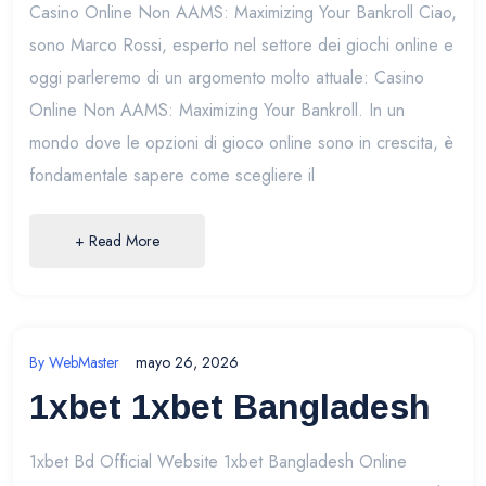
Casino Online Non AAMS: Maximizing Your Bankroll Ciao,
sono Marco Rossi, esperto nel settore dei giochi online e
oggi parleremo di un argomento molto attuale: Casino
Online Non AAMS: Maximizing Your Bankroll. In un
mondo dove le opzioni di gioco online sono in crescita, è
fondamentale sapere come scegliere il
+ Read More
By
WebMaster
mayo 26, 2026
1xbet 1xbet Bangladesh
1xbet Bd Official Website 1xbet Bangladesh Online