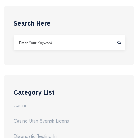
Search Here
Category List
Casino
Casino Utan Svensk Licens
Diagnostic Testing In