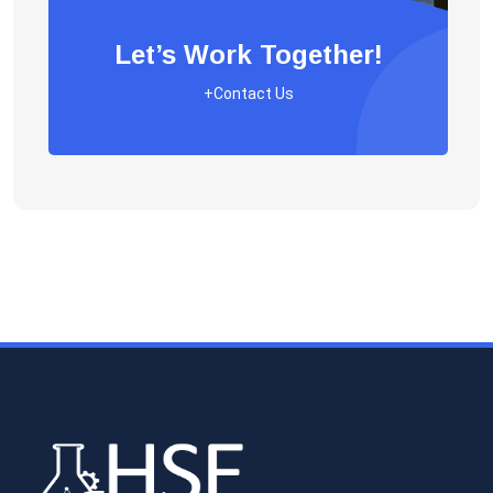
Let’s Work Together!
+Contact Us