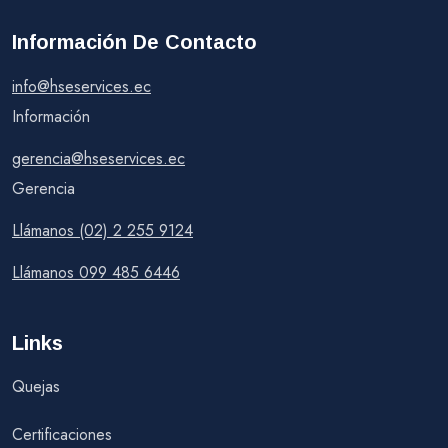
Información De Contacto
info@hseservices.ec
Información
gerencia@hseservices.ec
Gerencia
Llámanos (02) 2 255 9124
Llámanos 099 485 6446
Links
Quejas
Certificaciones