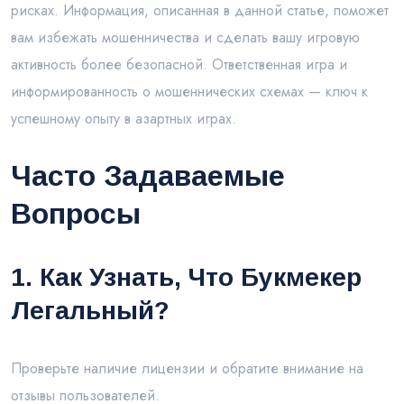
рисках. Информация, описанная в данной статье, поможет
вам избежать мошенничества и сделать вашу игровую
активность более безопасной. Ответственная игра и
информированность о мошеннических схемах — ключ к
успешному опыту в азартных играх.
Часто Задаваемые
Вопросы
1. Как Узнать, Что Букмекер
Легальный?
Проверьте наличие лицензии и обратите внимание на
отзывы пользователей.