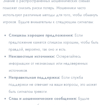
Знание о распространенных мошеннических схемах
поможет снизить риски потерь. Мошенники часто
используют различные методы для того, чтобы обмануть
игроков. Будьте внимательны к следующим сигналам:
Слишком хорошие предложения:
Если
предложение кажется слишком хорошим, чтобы быть
правдой, вероятно, так оно и есть.
Неизвестные источники:
Остерегайтесь
информации от незнакомых или недоверенных
источников.
Неправильная поддержка:
Если служба
поддержки не отвечает на ваши вопросы, это может
быть сигналом тревоги.
Спам и мошеннические сообщения:
Будьте