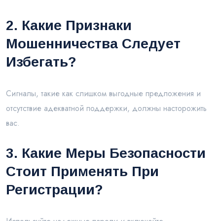
2. Какие Признаки
Мошенничества Следует
Избегать?
Сигналы, такие как слишком выгодные предложения и
отсутствие адекватной поддержки, должны насторожить
вас.
3. Какие Меры Безопасности
Стоит Применять При
Регистрации?