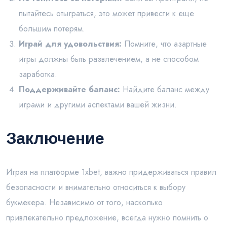
пытайтесь отыграться, это может привести к еще
большим потерям.
Играй для удовольствия:
Помните, что азартные
игры должны быть развлечением, а не способом
заработка.
Поддерживайте баланс:
Найдите баланс между
играми и другими аспектами вашей жизни.
Заключение
Играя на платформе 1xbet, важно придерживаться правил
безопасности и внимательно относиться к выбору
букмекера. Независимо от того, насколько
привлекательно предложение, всегда нужно помнить о