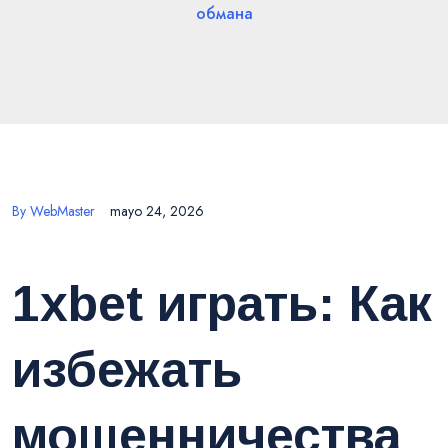
обмана
By
WebMaster
mayo 24, 2026
1xbet играть: Как
избежать
мошенничества