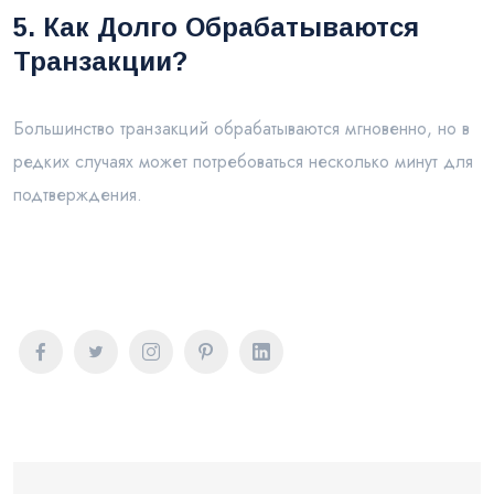
5. Как Долго Обрабатываются
Транзакции?
Большинство транзакций обрабатываются мгновенно, но в
редких случаях может потребоваться несколько минут для
подтверждения.