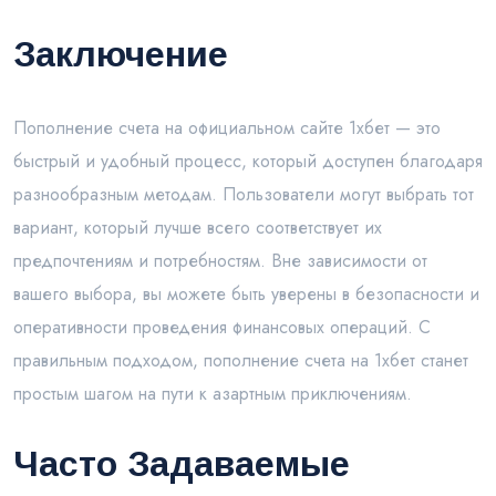
Заключение
Пополнение счета на официальном сайте 1хбет — это
быстрый и удобный процесс, который доступен благодаря
разнообразным методам. Пользователи могут выбрать тот
вариант, который лучше всего соответствует их
предпочтениям и потребностям. Вне зависимости от
вашего выбора, вы можете быть уверены в безопасности и
оперативности проведения финансовых операций. С
правильным подходом, пополнение счета на 1хбет станет
простым шагом на пути к азартным приключениям.
Часто Задаваемые