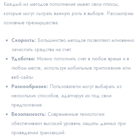
Каждый из методов пополнения имеет свои плюсы,
которые могут сыграть важную роль в выборе. Рассмотрим
основные преимущества:
Скорость:
Большинство методов позволяют мгновенно
зачислить средства на счет.
Удобство:
Можно пополнить счет в любое время и в
любом месте, используя мобильные приложения или
веб-сайты.
Разнообразие:
Пользователи могут выбирать из
нескольких способов, адаптируя их под свои
предпочтения.
Безопасность:
Современные технологии
обеспечивают высокий уровень защиты данных при
проведении транзакций.