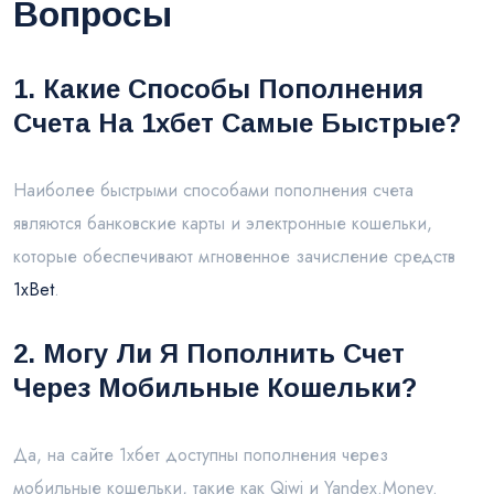
Вопросы
1. Какие Способы Пополнения
Счета На 1хбет Самые Быстрые?
Наиболее быстрыми способами пополнения счета
являются банковские карты и электронные кошельки,
которые обеспечивают мгновенное зачисление средств
1xBet
.
2. Могу Ли Я Пополнить Счет
Через Мобильные Кошельки?
Да, на сайте 1хбет доступны пополнения через
мобильные кошельки, такие как Qiwi и Yandex.Money.