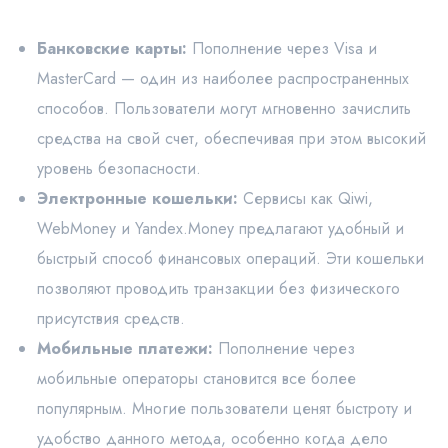
Банковские карты:
Пополнение через Visa и
MasterCard — один из наиболее распространенных
способов. Пользователи могут мгновенно зачислить
средства на свой счет, обеспечивая при этом высокий
уровень безопасности.
Электронные кошельки:
Сервисы как Qiwi,
WebMoney и Yandex.Money предлагают удобный и
быстрый способ финансовых операций. Эти кошельки
позволяют проводить транзакции без физического
присутствия средств.
Мобильные платежи:
Пополнение через
мобильные операторы становится все более
популярным. Многие пользователи ценят быстроту и
удобство данного метода, особенно когда дело