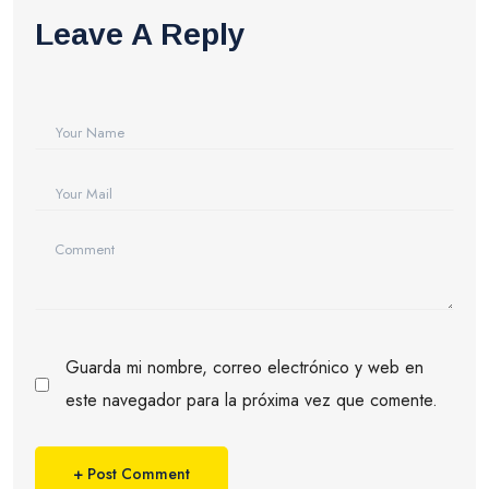
Leave A Reply
Guarda mi nombre, correo electrónico y web en
este navegador para la próxima vez que comente.