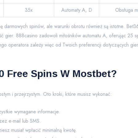
35x
Automaty A, D
Obsługa m
zbę darmowych spinów, ale warunki obrotu również są istotne. Bet
ść gier. 888casino zadowoli miłośników automatu A, oferując 25 s
ego operatora zależy więc od Twoich preferencji dotyczących gie
0 Free Spins W Mostbet?
stym i przejrzystym. Oto kroki, które musisz wykonać:
szystkie wymagane informacje.
zez e-mail lub SMS.
iesz musiał wpłacić minimalną kwotę.