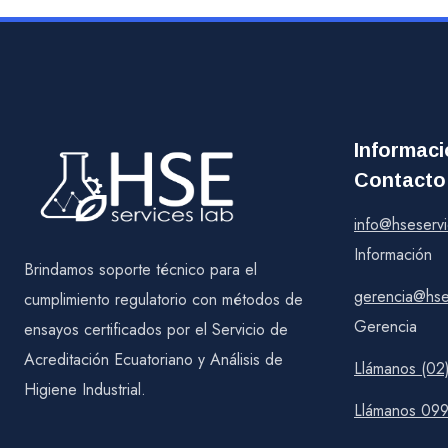
Informac
Contacto
info@hseserv
Información
Brindamos soporte técnico para el
gerencia@hse
cumplimiento regulatorio con métodos de
Gerencia
ensayos certificados por el Servicio de
Acreditación Ecuatoriano y Análisis de
Llámanos (02
Higiene Industrial.
Llámanos 09