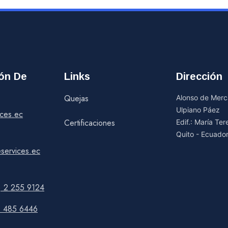
ión De
Links
Dirección
Quejas
Alonso de Merca
Ulpiano Páez
ices.ec
Certificaciones
Edif.: María Te
Quito - Ecuado
services.ec
) 2 255 9124
9 485 6446