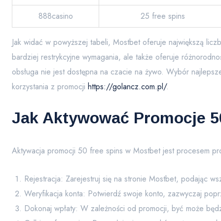
888casino
25 free spins
Jak widać w powyższej tabeli, Mostbet oferuje największą lic
bardziej restrykcyjne wymagania, ale także oferuje różnorodno
obsługa nie jest dostępna na czacie na żywo. Wybór najlepsz
korzystania z promocji
https://golancz.com.pl/
.
Jak Aktywować Promocje 5
Aktywacja promocji 50 free spins w Mostbet jest procesem pro
Rejestracja: Zarejestruj się na stronie Mostbet, podając w
Weryfikacja konta: Potwierdź swoje konto, zazwyczaj popr
Dokonaj wpłaty: W zależności od promocji, być może będz