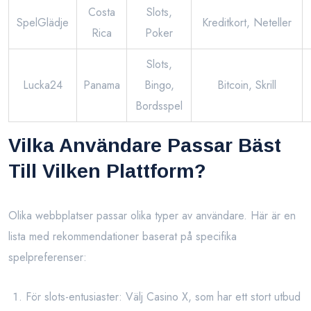
Costa
Slots,
SpelGlädje
Kreditkort, Neteller
Rica
Poker
Slots,
Lucka24
Panama
Bingo,
Bitcoin, Skrill
Bordsspel
Vilka Användare Passar Bäst
Till Vilken Plattform?
Olika webbplatser passar olika typer av användare. Här är en
lista med rekommendationer baserat på specifika
spelpreferenser:
För slots-entusiaster: Välj Casino X, som har ett stort utbud