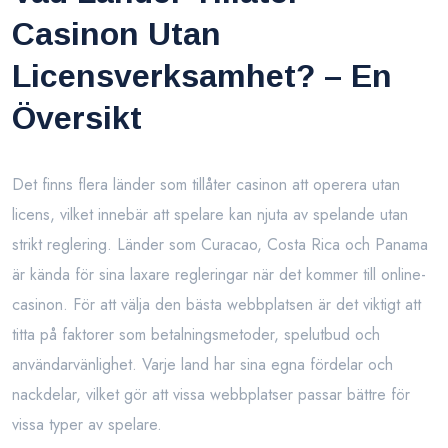
Casinon Utan
Licensverksamhet? – En
Översikt
Det finns flera länder som tillåter casinon att operera utan
licens, vilket innebär att spelare kan njuta av spelande utan
strikt reglering. Länder som Curacao, Costa Rica och Panama
är kända för sina laxare regleringar när det kommer till online-
casinon. För att välja den bästa webbplatsen är det viktigt att
titta på faktorer som betalningsmetoder, spelutbud och
användarvänlighet. Varje land har sina egna fördelar och
nackdelar, vilket gör att vissa webbplatser passar bättre för
vissa typer av spelare.