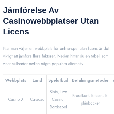
Jämförelse Av
Casinowebbplatser Utan
Licens
När man väljer en webbplats för online-spel utan licens är det
viktigt att jämföra flera faktorer. Nedan hittar du en tabell som
visar skillnader mellan några populära alternativ:
Webbplats
Land
Spelutbud
Betalningsmetoder
Slots, Live
Kreditkort, Bitcoin, E-
Casino X
Curacao
Casino,
plånböcker
Bordsspel