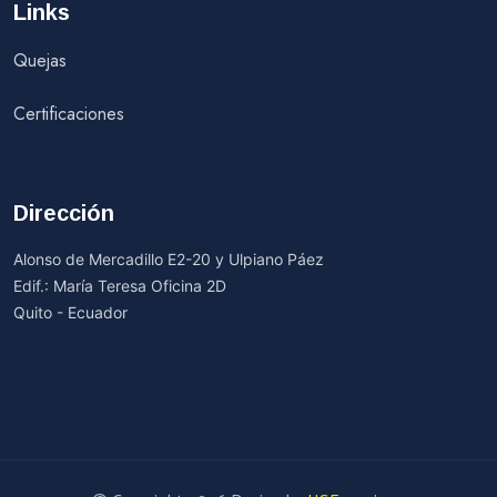
Links
Quejas
Certificaciones
Dirección
Alonso de Mercadillo E2-20 y Ulpiano Páez
Edif.: María Teresa Oficina 2D
Quito - Ecuador