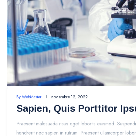
By
WebMaster
noviembre 12, 2022
Sapien, Quis Porttitor Ip
Praesent malesuada risus eget lobortis euismod. Suspendiss
hendrerit nec sapien in rutrum. Praesent ullamcorper loborti