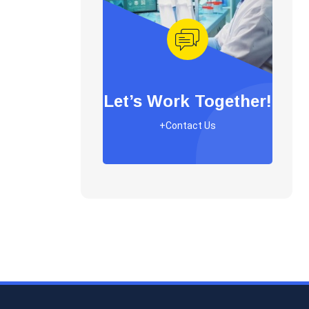
Let’s Work Together!
+Contact Us