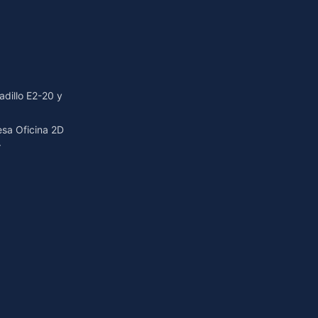
dillo E2-20 y
resa Oficina 2D
r