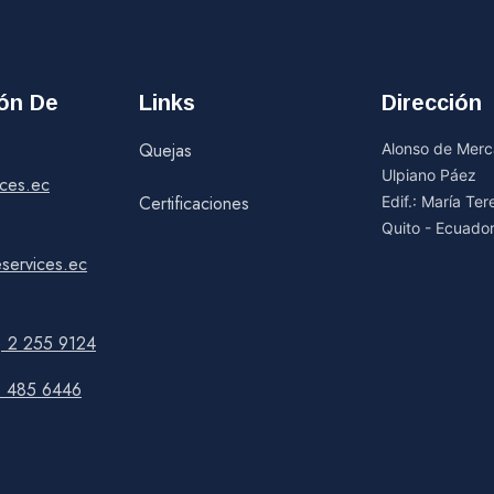
ión De
Links
Dirección
Quejas
Alonso de Merca
Ulpiano Páez
ices.ec
Certificaciones
Edif.: María Te
Quito - Ecuado
services.ec
) 2 255 9124
9 485 6446