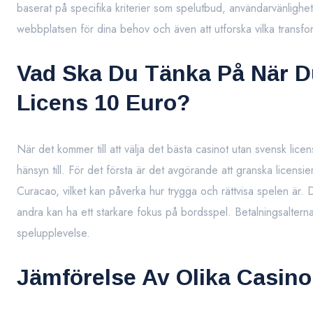
baserat på specifika kriterier som spelutbud, användarvänlighet 
webbplatsen för dina behov och även att utforska vilka transfo
Vad Ska Du Tänka På När Du
Licens 10 Euro?
När det kommer till att välja det bästa casinot utan svensk licen
hänsyn till. För det första är det avgörande att granska licensi
Curacao, vilket kan påverka hur trygga och rättvisa spelen är.
andra kan ha ett starkare fokus på bordsspel. Betalningsalternati
spelupplevelse.
Jämförelse Av Olika Casino