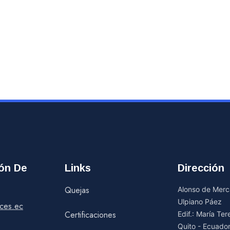
ión De
Links
Dirección
Quejas
Alonso de Merca
Ulpiano Páez
ices.ec
Certificaciones
Edif.: María Te
Quito - Ecuado