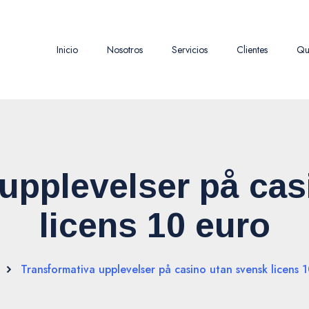
Inicio
Nosotros
Servicios
Clientes
Qu
upplevelser på ca
licens 10 euro
Transformativa upplevelser på casino utan svensk licens 