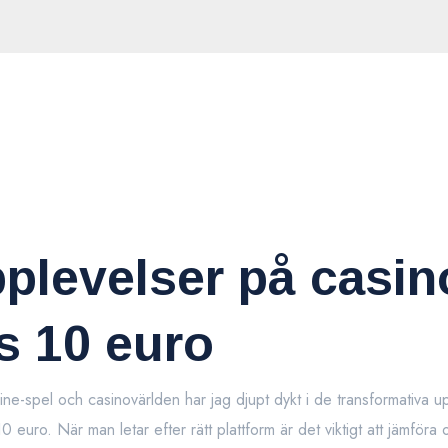
plevelser på casin
s 10 euro
ine-spel och casinovärlden har jag djupt dykt i de transformativa u
euro. När man letar efter rätt plattform är det viktigt att jämföra ol