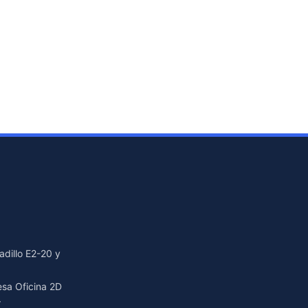
dillo E2-20 y
resa Oficina 2D
r