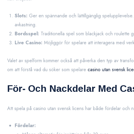
Slots:
Ger en spännande och lättillgänglig spelupplevelse.
avkastning.
Bordsspel:
Traditionella spel som blackjack och roulette g
Live Casino:
Möjliggör för spelare att interagera med verkli
Valet av spelform kommer också att påverka den typ av transfor
om att förstå vad du söker som spelare
casino utan svensk lic
För- Och Nackdelar Med Ca
Att spela på casino utan svensk licens har både fördelar och n
Fördelar: