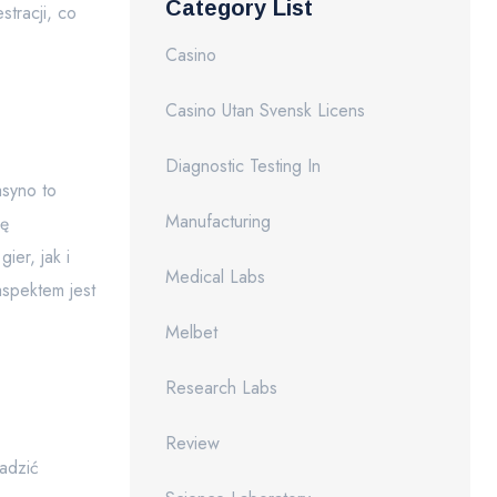
Category List
stracji, co
Casino
Casino Utan Svensk Licens
Diagnostic Testing In
asyno to
Manufacturing
gę
ier, jak i
Medical Labs
aspektem jest
Melbet
Research Labs
Review
adzić