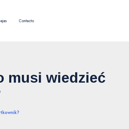
ejas
Contacto
o musi wiedzieć
?
ytkownik?