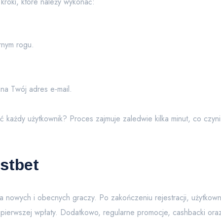
kroki, które należy wykonać:
órnym rogu.
y na Twój adres e-mail.
ć każdy użytkownik? Proces zajmuje zaledwie kilka minut, co czyn
stbet
la nowych i obecnych graczy. Po zakończeniu rejestracji, użytkow
 pierwszej wpłaty. Dodatkowo, regularne promocje, cashbacki ora