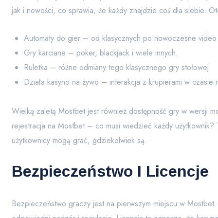
jak i nowości, co sprawia, że każdy znajdzie coś dla siebie. Oto
Automaty do gier – od klasycznych po nowoczesne video s
Gry karciane – poker, blackjack i wiele innych.
Ruletka – różne odmiany tego klasycznego gry stołowej.
Działa kasyno na żywo – interakcja z krupierami w czasie 
Wielką zaletą Mostbet jest również dostępność gry w wersji 
rejestracja na Mostbet – co musi wiedzieć każdy użytkownik? T
użytkownicy mogą grać, gdziekolwiek są.
Bezpieczeństwo I Licencje
Bezpieczeństwo graczy jest na pierwszym miejscu w Mostbet. 