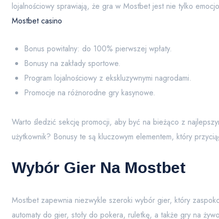
lojalnościowy sprawiają, że gra w Mostbet jest nie tylko emocj
Mostbet casino
Bonus powitalny: do 100% pierwszej wpłaty.
Bonusy na zakłady sportowe.
Program lojalnościowy z ekskluzywnymi nagrodami.
Promocje na różnorodne gry kasynowe.
Warto śledzić sekcję promocji, aby być na bieżąco z najlepszy
użytkownik? Bonusy te są kluczowym elementem, który przyci
Wybór Gier Na Mostbet
Mostbet zapewnia niezwykle szeroki wybór gier, który zaspoko
automaty do gier, stoły do pokera, ruletkę, a także gry na ż