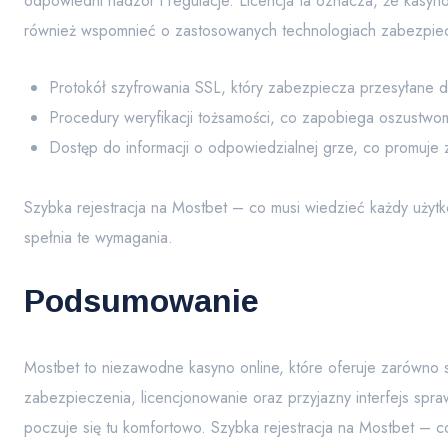
odpowiedni nadzór i regulacje. Licencja ta oznacza, że kasyn
również wspomnieć o zastosowanych technologiach zabezpiecz
Protokół szyfrowania SSL, który zabezpiecza przesyłane 
Procedury weryfikacji tożsamości, co zapobiega oszustwo
Dostęp do informacji o odpowiedzialnej grze, co promuje
Szybka rejestracja na Mostbet – co musi wiedzieć każdy użytk
spełnia te wymagania.
Podsumowanie
Mostbet to niezawodne kasyno online, które oferuje zarówno sz
zabezpieczenia, licencjonowanie oraz przyjazny interfejs spr
poczuje się tu komfortowo. Szybka rejestracja na Mostbet – c