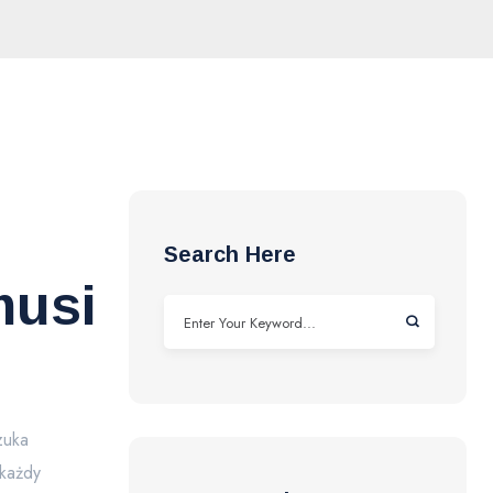
Search Here
musi
zuka
 każdy