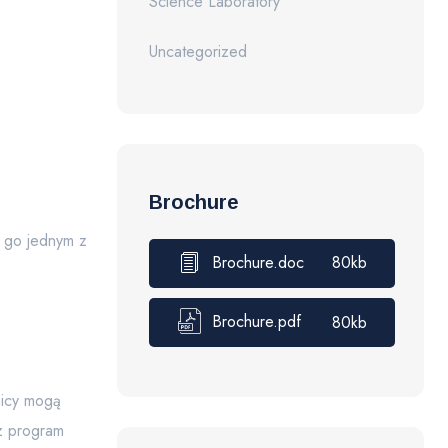
Science Laboratory
Uncategorized
Brochure
i go jednym z
Brochure.doc
80kb
Brochure.pdf
80kb
nicy mogą
z program