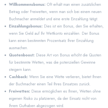
Willkommensbonus:
Oft erhält man einen zusätzlichen
Betrag oder Freiwetten, wenn man sich bei einem neuen
Buchmacher anmeldet und eine erste Einzahlung tätigt.
Einzahlungsbonus:
Dies ist ein Bonus, den Sie erhalten,
wenn Sie Geld auf Ihr Wettkonto einzahlen. Der Bonus
kann einen bestimmten Prozentsatz Ihrer Einzahlung
ausmachen.
Quotenboost:
Diese Art von Bonus erhöht die Quoten
für bestimmte Wetten, was die potenziellen Gewinne
steigern kann.
Cashback:
Wenn Sie eine Wette verlieren, bietet Ihnen
der Buchmacher einen Teil Ihres Einsatzes zurück.
Freiwetten:
Diese ermöglichen es Ihnen, Wetten ohne
eigenen Risiko zu platzieren, da der Einsatz nicht von
Ihrem Guthaben abgezogen wird.