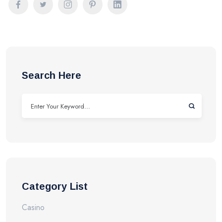
Search Here
Category List
Casino