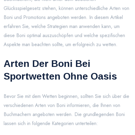
Glücksspielgesetz stehen, können unterschiedliche Arten von
Boni und Promotions angeboten werden. In diesem Artikel
erfahren Sie, welche Strategien man anwenden kann, um
diese Boni optimal auszuschöpfen und welche spezifischen
Aspekte man beachten sollte, um erfolgreich zu wetten.
Arten Der Boni Bei
Sportwetten Ohne Oasis
Bevor Sie mit dem Wetten beginnen, sollten Sie sich über die
verschiedenen Arten von Boni informieren, die Ihnen von
Buchmachern angeboten werden. Die grundlegenden Boni
lassen sich in folgende Kategorien unterteilen: