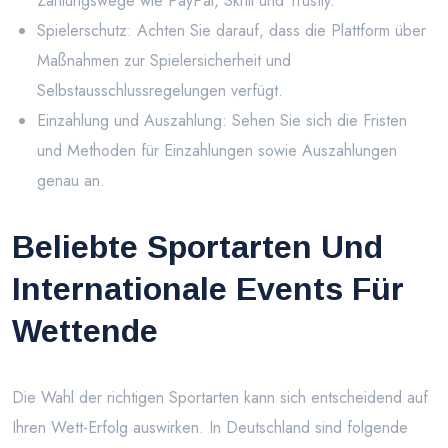
Zahlungswege wie PayPal, Skrill und Trustly.
Spielerschutz: Achten Sie darauf, dass die Plattform über
Maßnahmen zur Spielersicherheit und
Selbstausschlussregelungen verfügt.
Einzahlung und Auszahlung: Sehen Sie sich die Fristen
und Methoden für Einzahlungen sowie Auszahlungen
genau an.
Beliebte Sportarten Und
Internationale Events Für
Wettende
Die Wahl der richtigen Sportarten kann sich entscheidend auf
Ihren Wett-Erfolg auswirken. In Deutschland sind folgende