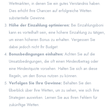
Wettmärkten, in denen Sie ein gutes Verständnis haben.
Dies erhöht Ihre Chancen auf erfolgreiche Wetten
substantielle Gewinne.
Höhe der Einzahlung optimieren:
Bei Einzahlungsboni
kann es vorteilhaft sein, eine höhere Einzahlung zu tätigen,
um einen höheren Bonus zu erhalten. Vergessen Sie
dabei jedoch nicht Ihr Budget.
Bonusbedingungen einhalten:
Achten Sie auf die
Umsatzbedingungen, die oft einen Mindestbetrag oder
eine Mindestquote vorsehen. Halten Sie sich an diese
Regeln, um den Bonus nutzen zu können.
Verfolgen Sie Ihre Gewinne:
Behalten Sie den
Überblick über Ihre Wetten, um zu sehen, wie sich Ihre
Strategien auswirken. Lernen Sie aus Ihren Fehlern für
zukünftige Wetten.