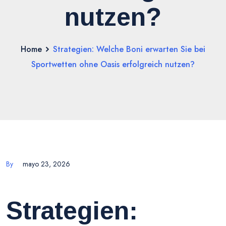
nutzen?
Home
Strategien: Welche Boni erwarten Sie bei
Sportwetten ohne Oasis erfolgreich nutzen?
By
mayo 23, 2026
Strategien: