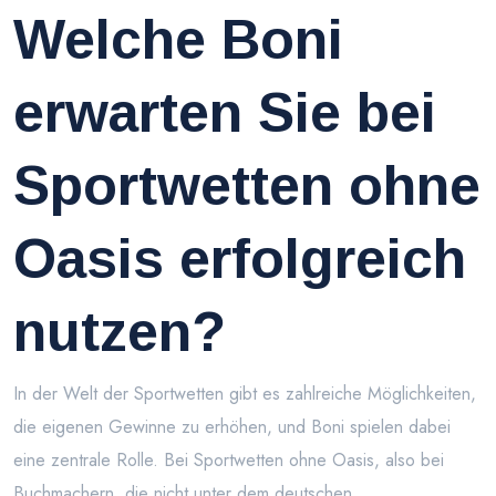
Welche Boni
erwarten Sie bei
Sportwetten ohne
Oasis erfolgreich
nutzen?
In der Welt der Sportwetten gibt es zahlreiche Möglichkeiten,
die eigenen Gewinne zu erhöhen, und Boni spielen dabei
eine zentrale Rolle. Bei Sportwetten ohne Oasis, also bei
Buchmachern, die nicht unter dem deutschen