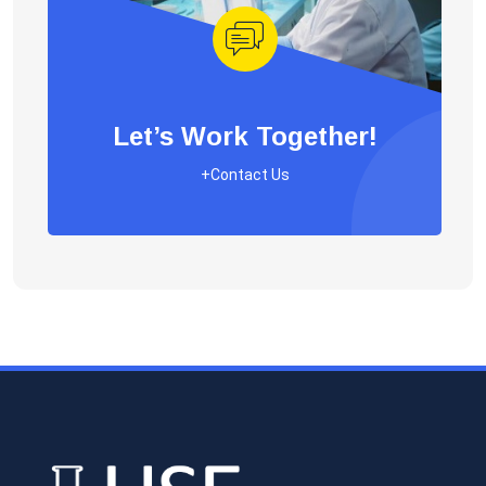
Let’s Work Together!
+Contact Us