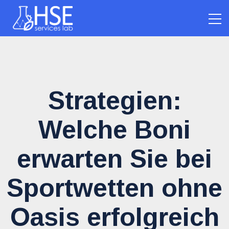
Strategien:
Welche Boni
erwarten Sie bei
Sportwetten ohne
Oasis erfolgreich