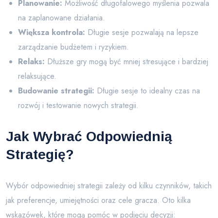
Planowanie:
Możliwość długofalowego myślenia pozwala
na zaplanowane działania.
Większa kontrola:
Długie sesje pozwalają na lepsze
zarządzanie budżetem i ryzykiem.
Relaks:
Dłuższe gry mogą być mniej stresujące i bardziej
relaksujące.
Budowanie strategii:
Długie sesje to idealny czas na
rozwój i testowanie nowych strategii.
Jak Wybrać Odpowiednią
Strategię?
Wybór odpowiedniej strategii zależy od kilku czynników, takich
jak preferencje, umiejętności oraz cele gracza. Oto kilka
wskazówek, które mogą pomóc w podjęciu decyzji: