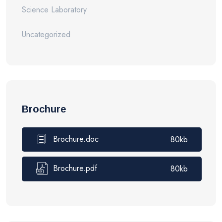
Science Laboratory
Uncategorized
Brochure
Brochure.doc
80kb
Brochure.pdf
80kb