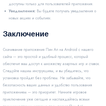
доступны только для пользователей приложения.
Уведомления:
Вы будете получать уведомления о
новых акциях и событиях.
Заключение
Скачивание приложения Пин Ап на Android с нашего
сайта — это простой и удобный процесс, который
обеспечит вам доступ к множеству азартных игр и ставок.
Следуйте нашим инструкциям, и вы убедитесь, что
установка пройдет без проблем. Не забывайте, что
безопасность ваших данных и удобство пользования
приложением — это приоритет. Начните игровое
приключение уже сегодня и наслаждайтесь всеми