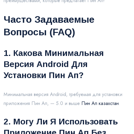
преимуществами, которые предлагает Пин Ап!
Часто Задаваемые
Вопросы (FAQ)
1. Какова Минимальная
Версия Android Для
Установки Пин Ап?
Минимальная версия Android, требуемая для установки
приложения Пин Ап, — 5.0 и выше
Пин Ап казахстан
.
2. Могу Ли Я Использовать
Приложение Пин Ап Без