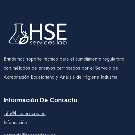
Brindamos soporte técnico para el cumplimiento regulatorio
con métodos de ensayos certificados por el Servicio de
Acreditación Ecuatoriano y Análisis de Higiene Industrial.
Información De Contacto
info@hseservices.ec
Información