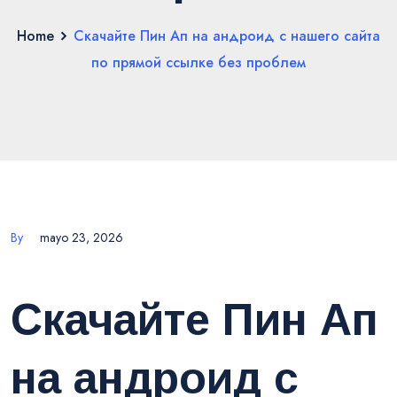
Home
Скачайте Пин Ап на андроид с нашего сайта
по прямой ссылке без проблем
By
mayo 23, 2026
Скачайте Пин Ап
на андроид с