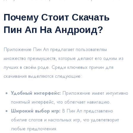
Почему Стоит Скачать
Пин Ап На Андроид?
Приложение Пин Ап предлагает пользователям
множество преимуществ, которые делают его одним из
лучших в своём роде. Среди ключевых причин для
скачивания выделяются следующие:
Удобный интерфейс:
Приложение имеет интуитивно
понятный интерфейс, что облегчает навигацию.
Широкий выбор игр:
В Пин Ап представлено
обилие слотов и настольных игр, что удовлетворит
любые предпочтения.