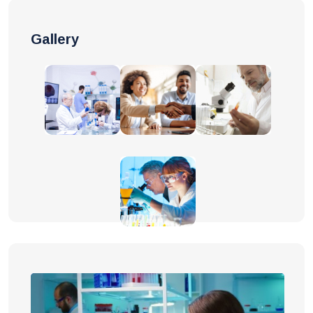
Gallery