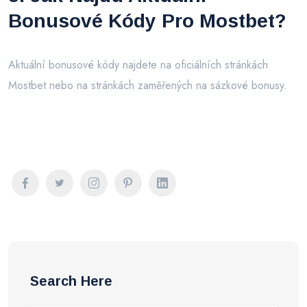
Bonusové Kódy Pro Mostbet?
Aktuální bonusové kódy najdete na oficiálních stránkách
Mostbet nebo na stránkách zaměřených na sázkové bonusy.
Search Here