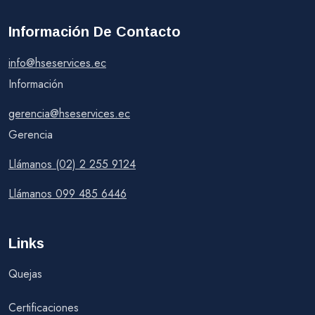
Información De Contacto
info@hseservices.ec
Información
gerencia@hseservices.ec
Gerencia
Llámanos (02) 2 255 9124
Llámanos 099 485 6446
Links
Quejas
Certificaciones