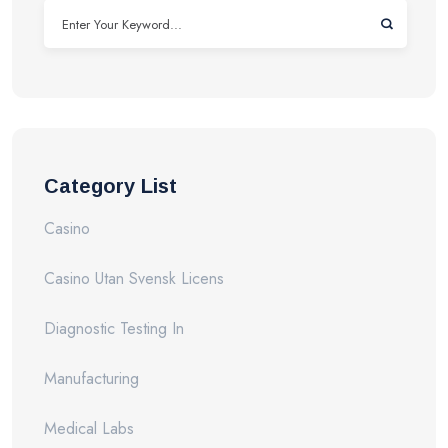
Category List
Casino
Casino Utan Svensk Licens
Diagnostic Testing In
Manufacturing
Medical Labs