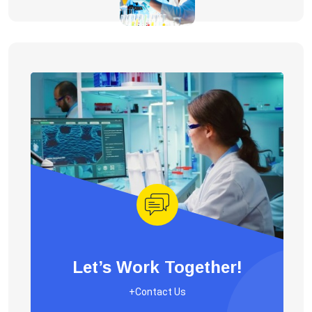
Let’s Work Together!
+Contact Us