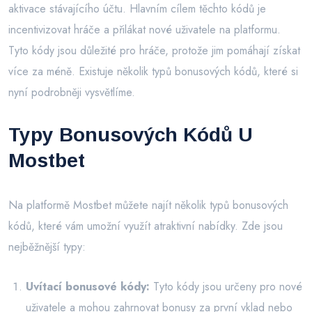
aktivace stávajícího účtu. Hlavním cílem těchto kódů je
incentivizovat hráče a přilákat nové uživatele na platformu.
Tyto kódy jsou důležité pro hráče, protože jim pomáhají získat
více za méně. Existuje několik typů bonusových kódů, které si
nyní podrobněji vysvětlíme.
Typy Bonusových Kódů U
Mostbet
Na platformě Mostbet můžete najít několik typů bonusových
kódů, které vám umožní využít atraktivní nabídky. Zde jsou
nejběžnější typy:
Uvítací bonusové kódy:
Tyto kódy jsou určeny pro nové
uživatele a mohou zahrnovat bonusy za první vklad nebo