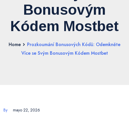
Bonusovým
Kódem Mostbet
Home
Prozkoumání Bonusových Kódů: Odemkněte
Více se Svým Bonusovým Kódem Mostbet
By
mayo 22, 2026