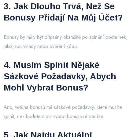
3. Jak Dlouho Trvá, Než Se
Bonusy Přidají Na Můj Účet?
Bonusy by měly být připsány okamžitě po splnění podmínek,
jako jsou vklady nebo ověření kódu.
4. Musím Splnit Nějaké
Sázkové Požadavky, Abych
Mohl Vybrat Bonus?
Ano, většina bonusů má sázkové požadavky, které musíte
splnit, než budete moci vybrat bonusové peníze.
5. Jak Najdu Aktuální