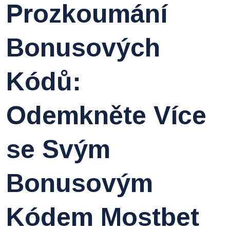
Prozkoumání
Bonusových
Kódů:
Odemkněte Více
se Svým
Bonusovým
Kódem Mostbet