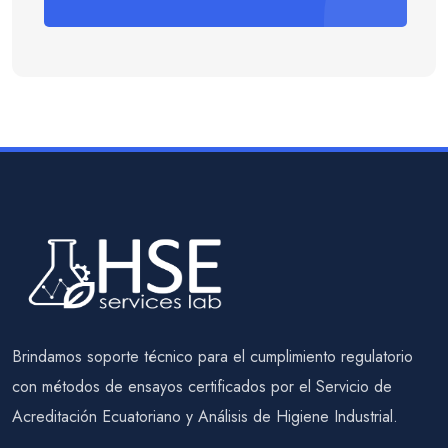
Brindamos soporte técnico para el cumplimiento regulatorio
con métodos de ensayos certificados por el Servicio de
Acreditación Ecuatoriano y Análisis de Higiene Industrial.