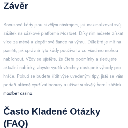
Závěr
Bonusové kódy jsou skvělým nástrojem, jak maximalizovat svůj
zážitek na sázkové platformě Mostbet. Díky nim můžete získat
více za méně a zlepšit své šance na výhru. Důležité je mít na
paměti, jak správně tyto kódy používat a co všechno mohou
nabídnout. Vždy se ujistěte, že čtete podmínky a sledujete
aktuální nabídky, abyste využili všechny dostupné výhody pro
hráče. Pokud se budete řídit výše uvedenými tipy, jistě se vám
podaří aktivně využívat bonusy a užívat si skvělý herní zážitek
mostbet casino
.
Často Kladené Otázky
(FAQ)