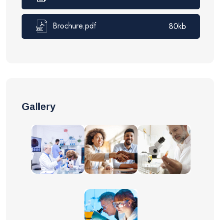
Brochure.pdf
80kb
Gallery