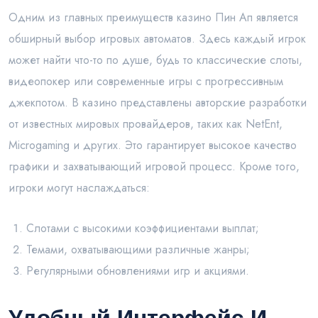
Одним из главных преимуществ казино Пин Ап является
обширный выбор игровых автоматов. Здесь каждый игрок
может найти что-то по душе, будь то классические слоты,
видеопокер или современные игры с прогрессивным
джекпотом. В казино представлены авторские разработки
от известных мировых провайдеров, таких как NetEnt,
Microgaming и других. Это гарантирует высокое качество
графики и захватывающий игровой процесс. Кроме того,
игроки могут наслаждаться:
Слотами с высокими коэффициентами выплат;
Темами, охватывающими различные жанры;
Регулярными обновлениями игр и акциями.