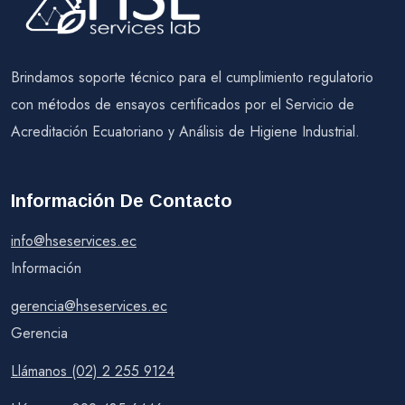
Brindamos soporte técnico para el cumplimiento regulatorio
con métodos de ensayos certificados por el Servicio de
Acreditación Ecuatoriano y Análisis de Higiene Industrial.
Información De Contacto
info@hseservices.ec
Información
gerencia@hseservices.ec
Gerencia
Llámanos (02) 2 255 9124