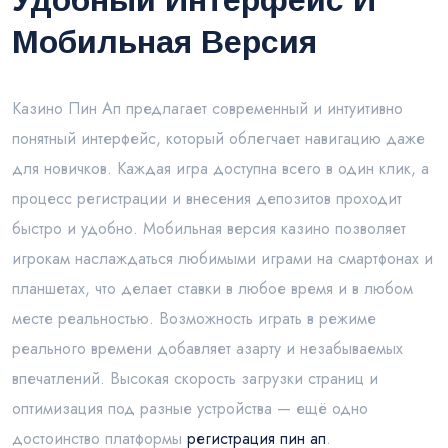
Удобный Интерфейс И
Мобильная Версия
Казино Пин Ап предлагает современный и интуитивно
понятный интерфейс, который облегчает навигацию даже
для новичков. Каждая игра доступна всего в один клик, а
процесс регистрации и внесения депозитов проходит
быстро и удобно. Мобильная версия казино позволяет
игрокам наслаждаться любимыми играми на смартфонах и
планшетах, что делает ставки в любое время и в любом
месте реальностью. Возможность играть в режиме
реального времени добавляет азарту и незабываемых
впечатлений. Высокая скорость загрузки страниц и
оптимизация под разные устройства — ещё одно
достоинство платформы
регистрация пин ап
.