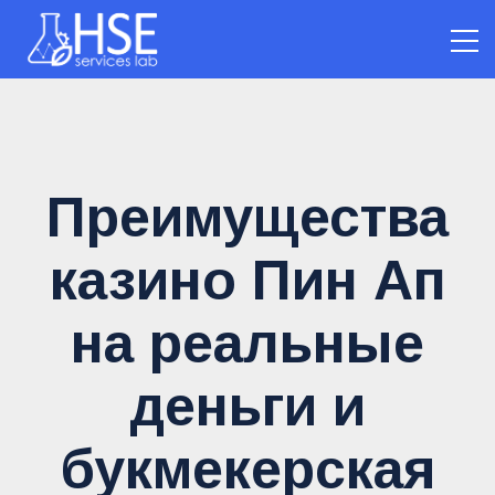
Преимущества
казино Пин Ап
на реальные
деньги и
букмекерская