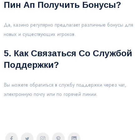
Пин Ап Получить Бонусы?
Да, казино регулярно предлагает различные бонусы для
новых и существующих игроков.
5. Как Связаться Со Службой
Поддержки?
Вы можете обратиться в службу поддержки через чат,
электронную почту или по горячей линии.