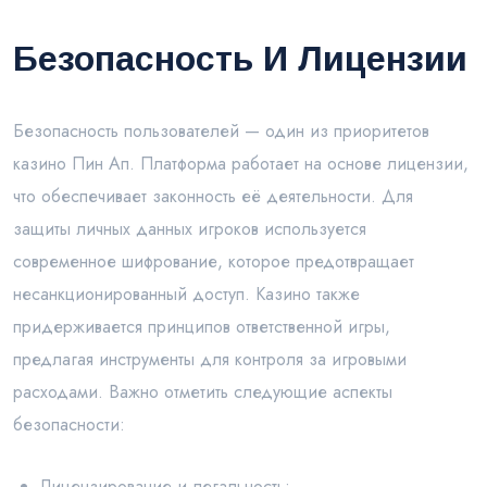
Безопасность И Лицензии
Безопасность пользователей — один из приоритетов
казино Пин Ап. Платформа работает на основе лицензии,
что обеспечивает законность её деятельности. Для
защиты личных данных игроков используется
современное шифрование, которое предотвращает
несанкционированный доступ. Казино также
придерживается принципов ответственной игры,
предлагая инструменты для контроля за игровыми
расходами. Важно отметить следующие аспекты
безопасности:
Лицензирование и легальность;