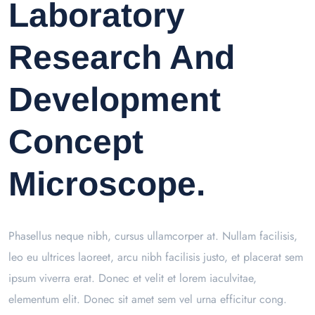
Laboratory
Research And
Development
Concept
Microscope.
Phasellus neque nibh, cursus ullamcorper at. Nullam facilisis,
leo eu ultrices laoreet, arcu nibh facilisis justo, et placerat sem
ipsum viverra erat. Donec et velit et lorem iaculvitae,
elementum elit. Donec sit amet sem vel urna efficitur cong.