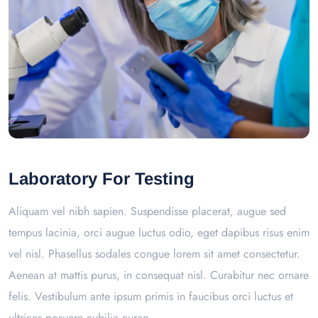
Laboratory For Testing
Aliquam vel nibh sapien. Suspendisse placerat, augue sed
tempus lacinia, orci augue luctus odio, eget dapibus risus enim
vel nisl. Phasellus sodales congue lorem sit amet consectetur.
Aenean at mattis purus, in consequat nisl. Curabitur nec ornare
felis. Vestibulum ante ipsum primis in faucibus orci luctus et
ultrices posuere cubilia curae.