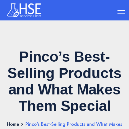
Pinco’s Best-
Selling Products
and What Makes
Them Special
Home
Pinco’s Best-Selling Products and What Makes