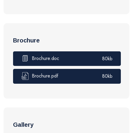
Brochure
Brochure.doc
80kb
Brochure.pdf
80kb
Gallery