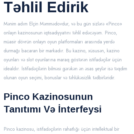
Təhlil Edirik
Mənim adım Elçin Məmmədovdur, və bu gün sizlərə «Pinco»
onlayn kazinosunun iqtisadiyyatını təhlil edəcəyəm. Pinco,
müasir dövrün onlayn oyun platformaları arasında yerdə
durmağı bacaran bir markadır. Bu kazino, xüsusən, kazino
oyunları və slot oyunlarına maraq göstərən istifadəçilər üçün
idealdır. İstifadəçilərin bilməsi gərəkən ən əsas şeylər isə təqdim
olunan oyun seçimi, bonuslar və təhlükəsizlik tədbirləridir.
Pinco Kazinosunun
Tanıtımı Və İnterfeysi
Pinco kazinosu, istifadəçilərin rahatlığı üçün intellektual bir