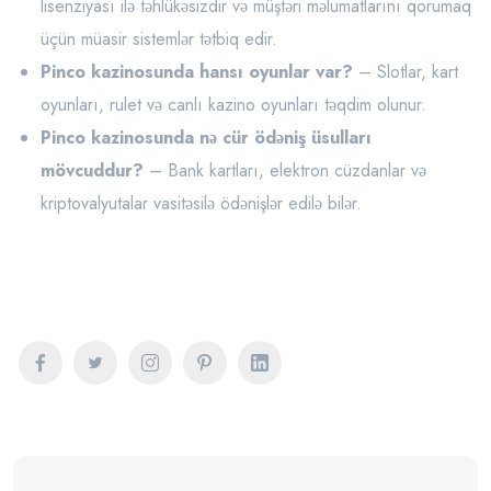
lisenziyası ilə təhlükəsizdir və müştəri məlumatlarını qorumaq
üçün müasir sistemlər tətbiq edir.
Pinco kazinosunda hansı oyunlar var?
– Slotlar, kart
oyunları, rulet və canlı kazino oyunları təqdim olunur.
Pinco kazinosunda nə cür ödəniş üsulları
mövcuddur?
– Bank kartları, elektron cüzdanlar və
kriptovalyutalar vasitəsilə ödənişlər edilə bilər.