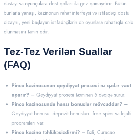
dəstəyi və oyunçulara dost qolları ilə göz qamaşdırır. Bütün
bunlarla yanaşı, kazinonun rahat interfeysi və istifadəçi dostu
dizaynı, yeni başlayan istifadəçilərin də oyunlara rahatlıqla cəlb
olunmasını təmin edir.
Tez-Tez Verilən Suallar
(FAQ)
Pinco kazinosunun qeydiyyat prosesi nə qədər vaxt
aparır?
– Qeydiyyat prosesi təxminən 5 dəqiqə sürür.
Pinco kazinosunda hansı bonuslar mövcuddur?
–
Qeydiyyat bonusu, depozit bonusları, free spins və lojalti
proqramları var.
Pinco kazino təhlükəsizdirmi?
– Bəli, Curacao