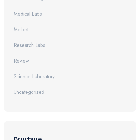
Medical Labs
Melbet
Research Labs
Review
Science Laboratory
Uncategorized
Brochure