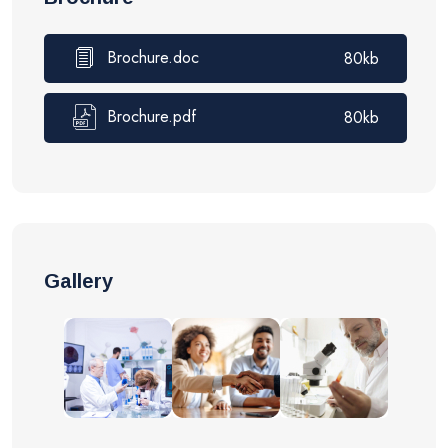
Brochure.doc
80kb
Brochure.pdf
80kb
Gallery