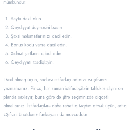
mümkündür:
Sayta daxil olun.
Qeydiyyat düyməsini basın.
Şəxsi məlumatlarınızı daxil edin.
Bonus kodu varsa daxil edin.
Xidmət şərtlərini qəbul edin.
Qeydiyyatı təsdiqləyin.
Daxil olmaq üçün, sadəcə istifadəçi adınızı və şifrənizi
yazmalısınız. Pinco, hər zaman istifadəçilərin təhlükəsizliyini ön
planda saxlayır, buna görə də şifrə seçiminizdə diqqətli
olmalısınız. İstifadəçilərə daha rahatlıq təqdim etmək üçün, artıq
«Şifrəni Unutdum» funksiyası da mövcuddur.