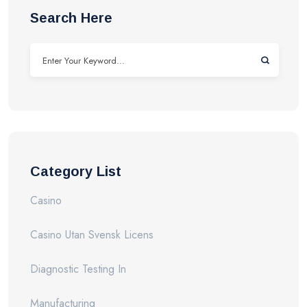
Search Here
Category List
Casino
Casino Utan Svensk Licens
Diagnostic Testing In
Manufacturing