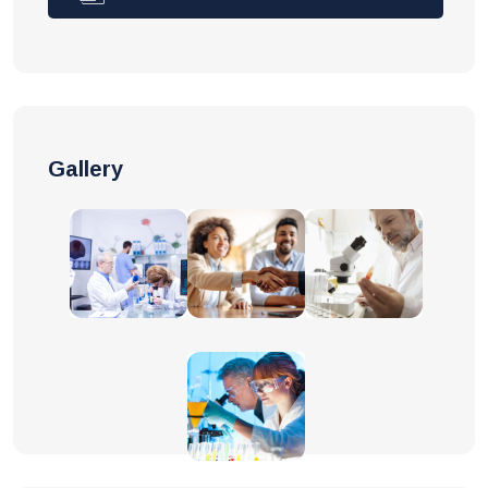
Gallery