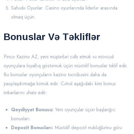
Sahədə Oyunlar: Casino oyunlarında liderlər arasında
olmaq üçün.
Bonuslar Və Təkliflər
Pinco Kazino AZ, yeni müştəriləri cəlb etmək və mövcud
oyunçulara loyallıq göstərmək üçün müxtəlif bonuslar təklif edir.
Bu bonuslar oyunçuların kazino təcrübəsini daha da
yaxşılaşdırmağa kömək edir. Cətvəl aşağıdakı kimi bonus
imkanlarını əhatə edir:
Qeydiyyat Bonusu:
Yeni oyunçular üçün başlanğıc
bonusları.
Depozit Bonusları:
Müxtəlif depozit məbləğlərinə görə