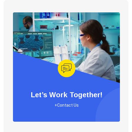
Let’s Work Together!
+Contact Us