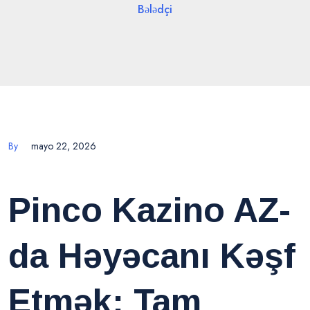
Bələdçi
By
mayo 22, 2026
Pinco Kazino AZ-
da Həyəcanı Kəşf
Etmək: Tam