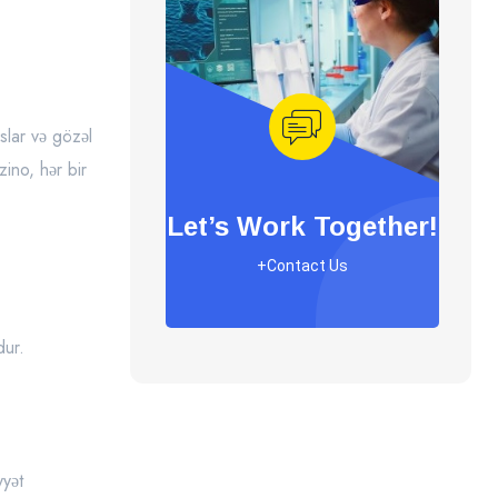
slar və gözəl
zino, hər bir
Let’s Work Together!
+Contact Us
dur.
yyət