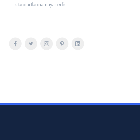
standartlarına riayət edir.