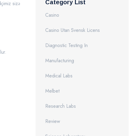
Category List
çimiz sizə
Casino
Casino Utan Svensk Licens
Diagnostic Testing In
lur.
Manufacturing
Medical Labs
Melbet
Research Labs
Review