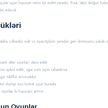
ular üçün həyəcan verici bir mühit yaradır. Kısa, lakin dolğun bələd
dim edəcək.
ükləri
daha cəlbedici edir və ziyarətçilərin yenidən geri dönməsinə səbəb o
anlı diler oyunları əlavə edilir.
vü qəbul edilir, əgər sizin üçün rahatdırsa.
gər təkliflər mövcuddur.
təri dəstəyi sizə kömək üçün burada.
 oyunlar ilə həyəcanı artırın.
ğun Oyunlar