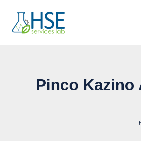
Pinco Kazino