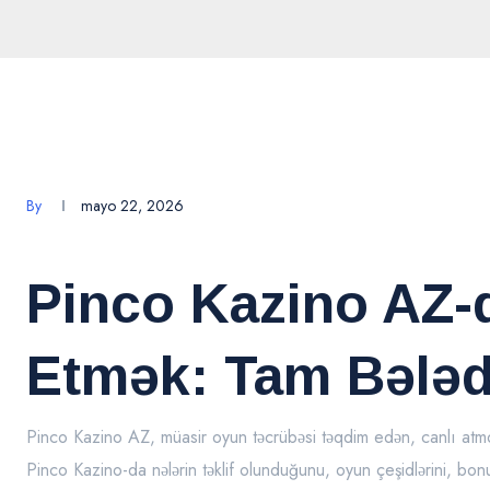
By
mayo 22, 2026
Pinco Kazino AZ-
Etmək: Tam Bələd
Pinco Kazino AZ, müasir oyun təcrübəsi təqdim edən, canlı atmos
Pinco Kazino-da nələrin təklif olunduğunu, oyun çeşidlərini, bonu