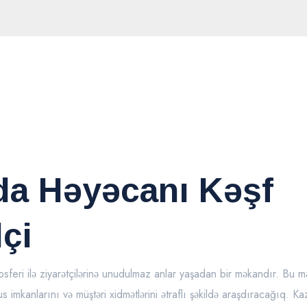
da Həyəcanı Kəşf
çi
feri ilə ziyarətçilərinə unudulmaz anlar yaşadan bir məkandır. Bu m
s imkanlarını və müştəri xidmətlərini ətraflı şəkildə araşdıracağıq. K