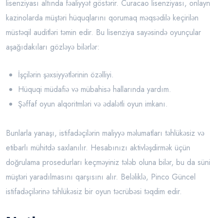
lisenziyası altında fəaliyyət göstərir. Curacao lisenziyası, onlayn
kazinolarda müştəri hüquqlarını qorumaq məqsədilə keçirilən
müstəqil auditləri təmin edir. Bu lisenziya sayəsində oyunçular
aşağıdakıları gözləyə bilərlər:
İşçilərin şəxsiyyətlərinin özəlliyi.
Hüquqi müdafiə və mübahisə hallarında yardım.
Şəffaf oyun alqoritmləri və ədalətli oyun imkanı.
Bunlarla yanaşı, istifadəçilərin maliyyə məlumatları təhlükəsiz və
etibarlı mühitdə saxlanılır. Hesabınızı aktivləşdirmək üçün
doğrulama prosedurları keçməyiniz tələb oluna bilər, bu da süni
müştəri yaradılmasını qarşısını alır. Beləliklə, Pinco Güncel
istifadəçilərinə təhlükəsiz bir oyun təcrübəsi təqdim edir.