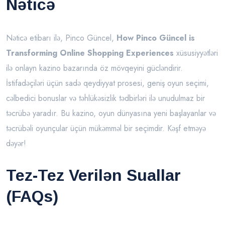
Nəticə
Nəticə etibarı ilə, Pinco Güncel,
How Pinco Güncel is
Transforming Online Shopping Experiences
xüsusiyyətləri
ilə onlayn kazino bazarında öz mövqeyini gücləndirir.
İstifadəçiləri üçün sadə qeydiyyat prosesi, geniş oyun seçimi,
cəlbedici bonuslar və təhlükəsizlik tədbirləri ilə unudulmaz bir
təcrübə yaradır. Bu kazino, oyun dünyasına yeni başlayanlar və
təcrübəli oyunçular üçün mükəmməl bir seçimdir. Kəşf etməyə
dəyər!
Tez-Tez Verilən Suallar
(FAQs)