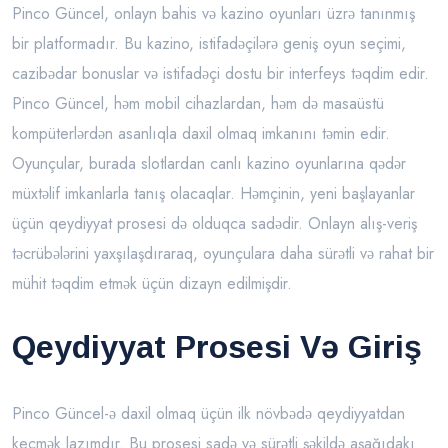
Pinco Güncel, onlayn bahis və kazino oyunları üzrə tanınmış
bir platformadır. Bu kazino, istifadəçilərə geniş oyun seçimi,
cazibədar bonuslar və istifadəçi dostu bir interfeys təqdim edir.
Pinco Güncel, həm mobil cihazlardan, həm də masaüstü
kompüterlərdən asanlıqla daxil olmaq imkanını təmin edir.
Oyunçular, burada slotlardan canlı kazino oyunlarına qədər
müxtəlif imkanlarla tanış olacaqlar. Həmçinin, yeni başlayanlar
üçün qeydiyyat prosesi də olduqca sadədir. Onlayn alış-veriş
təcrübələrini yaxşılaşdıraraq, oyunçulara daha sürətli və rahat bir
mühit təqdim etmək üçün dizayn edilmişdir.
Qeydiyyat Prosesi Və Giriş
Pinco Güncel-ə daxil olmaq üçün ilk növbədə qeydiyyatdan
keçmək lazımdır. Bu prosesi sadə və sürətli şəkildə aşağıdakı