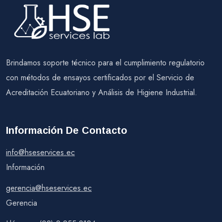
Brindamos soporte técnico para el cumplimiento regulatorio
con métodos de ensayos certificados por el Servicio de
Acreditación Ecuatoriano y Análisis de Higiene Industrial.
Información De Contacto
info@hseservices.ec
Información
gerencia@hseservices.ec
Gerencia