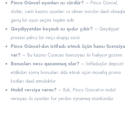
Pinco Güncel oyunları nə cürdür?
– Pinco Güncel,
slotlar, canlı kazino oyunları və idman mərcləri daxil olmaqla
geniş bir oyun seçimi təqdim edir.
Qeydiyyatdan keçmək nə qədər çəkir?
– Qeydiyyat
prosesi yalnız bir neçə dəqiqə sürür.
Pinco Güncel-dən istifadə etmək üçün hansı lisenziya
var?
– Bu kazino Curacao lisenziyası ilə fəaliyyət göstərir.
Bonusları necə qazanmaq olar?
– İstifadəçilər depozit
etdikdən sonra bonusları əldə etmək üçün müvafiq promo
kodları daxil etməlidirlər.
Mobil versiya varmı?
– Bəli, Pinco Güncel-in mobil
versiyası ilə oyunları hər yerdən oynamaq mümkündür.