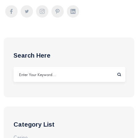
Search Here
Category List
Casino