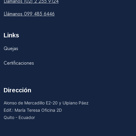
Llámanos (02) 2 255 9124
Llámanos 099 485 6446
Links
Quejas
Certificaciones
Dirección
Alonso de Mercadillo E2-20 y Ulpiano Páez
Edif.: María Teresa Oficina 2D
Quito - Ecuador