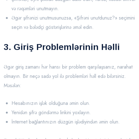
və rəqəmləri unutmayın.
Əgər şifrənizi unutmusunuzsa, «Şifrəni unutdunuz?» seçimini
seçin və bələdçi göstərişlərinə əməl edin.
3. Giriş Problemlərinin Həlli
Əgər giriş zamanı hər hansı bir problem qarşılaşsanız, narahat
olmayın. Bir neçə sadə yol ilə problemləri həll edə bilərsiniz.
Məsələn:
Hesabınızın işlək olduğuna əmin olun.
Yenidən şifrə göndərmə linkini yoxlayın.
İnternet bağlantınızın düzgün işlədiyindən əmin olun.