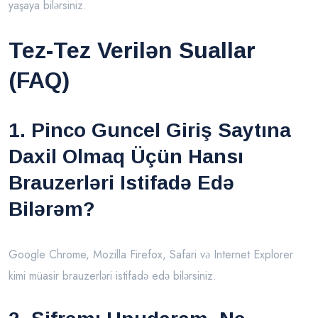
yaşaya bilərsiniz.
Tez-Tez Verilən Suallar
(FAQ)
1. Pinco Guncel Giriş Saytına
Daxil Olmaq Üçün Hansı
Brauzerləri Istifadə Edə
Bilərəm?
Google Chrome, Mozilla Firefox, Safari və Internet Explorer
kimi müasir brauzerləri istifadə edə bilərsiniz.