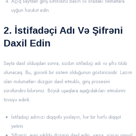
Açıq saytdan giriş səhifəsinə baxın və oradakı təlimatlara
uyğun hərəkət edin.
2. İstifadəçi Adı Və Şifrəni
Daxil Edin
Sayta daxil olduqdan sonra, sizdən istifadəçi adı və şifrə tələb
olunacaq. Bu, güvənli bir sistem olduğunun göstəricisidir. Lazım
olan məlumatları düzgün daxil etməklə, giriş prosesini
sürətləndirə bilərsiniz. Böyük uşaqlara aşağıdakıları etmələrini
tövsiyə edirik:
İstifadəçi adınızı diqqətlə yoxlayın, hər bir hərfə diqqət
yetirin.
Şifrənizi, eyni şəkildə düzgün daxil edin, varsa, xüsusi simvol