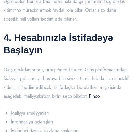
Əgər bütün bunlara baxımdan hələ də giriş etmirsinizsə, dəstək
xidmətinə müraciət etmək faydalı ola bilər. Onlar sizə daha
spesifik həll yolları təqdim edə bilərlər.
4. Hesabınızla İstifadəyə
Başlayın
Giriş etdikdən sonra, artıq Pinco Guncel Giriş platformasından
fəaliyyət göstərməyə başlaya bilərsiniz. Bu mərhələdə sizə müxtəlif
xidmətlər təqdim ediləcək. İstifadəçilər bu platforma içərisində
aşağıdakı fəaliyyətlərdən birini seçə bilərlər:
Pinco
Maliyyə əməliyyatları
İnformasiya axtarışları
İstifadəçi dəstəyi ilə əlaqə saxlamaq