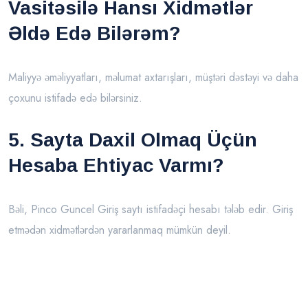
Vasitəsilə Hansı Xidmətlər
Əldə Edə Bilərəm?
Maliyyə əməliyyatları, məlumat axtarışları, müştəri dəstəyi və daha
çoxunu istifadə edə bilərsiniz.
5. Sayta Daxil Olmaq Üçün
Hesaba Ehtiyac Varmı?
Bəli, Pinco Guncel Giriş saytı istifadəçi hesabı tələb edir. Giriş
etmədən xidmətlərdən yararlanmaq mümkün deyil.