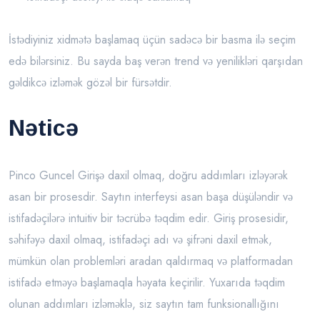
İstədiyiniz xidmətə başlamaq üçün sadəcə bir basma ilə seçim
edə bilərsiniz. Bu sayda baş verən trend və yenilikləri qarşıdan
gəldikcə izləmək gözəl bir fürsətdir.
Nəticə
Pinco Guncel Girişə daxil olmaq, doğru addımları izləyərək
asan bir prosesdir. Saytın interfeysi asan başa düşüləndir və
istifadəçilərə intuitiv bir təcrübə təqdim edir. Giriş prosesidir,
səhifəyə daxil olmaq, istifadəçi adı və şifrəni daxil etmək,
mümkün olan problemləri aradan qaldırmaq və platformadan
istifadə etməyə başlamaqla həyata keçirilir. Yuxarıda təqdim
olunan addımları izləməklə, siz saytın tam funksionallığını