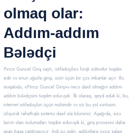
olmaq olar:
Addım-addım
Bələdçi
Pinco Guncel Giriş saytı, istifadəçilərə fərqli xidmətlər təqdim
edir və onun uğurla girişi, sizin üçün bir çox imkanlar açır. Bu
məqalədə, «Pinco Guncel Giriş»ə necə daxil olmağın addım-
addım bələdçisini təqdim edəcəyik. İlk olaraq, qeyd edək ki, bu,
internet istifadəçiləri üçün mühimdir və siz bu yol xəritəsini
izləyərək rahatlıqla sistemə daxil ola bilərsiniz. Aşağıda, sizə
lazım olan məlumatları təqdim edəcəyik ki, giriş prosesini daha
asan başa çatdırasınız. İndi isə gəlin, addımlara nəzər salaq.