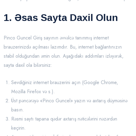
1. Əsas Sayta Daxil Olun
Pinco Guncel Giriş sayının əvvəlcə tanınmış internet
brauzerinizdə açılması lazımdır. Bu, internet bağlantınızın
stabil olduğundan əmin olun. Aşağıdakı addımları izləyərək,
sayta daxil ola bilərsiniz:
Sevdiğiniz internet brauzerini açın (Google Chrome,
Mozilla Firefox və s.).
Üst pəncərəyə «Pinco Guncel» yazın və axtarış düyməsinə
basın.
Rəsmi saytı tapana qədər axtarış nəticələrini nəzərdən
keçirin.