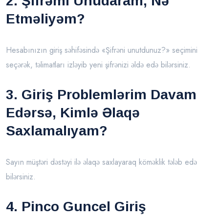
2. Şifrəmı Unudaram, Nə
Etməliyəm?
Hesabınızın giriş səhifəsində «Şifrəni unutdunuz?» seçimini
seçərək, təlimatları izləyib yeni şifrənizi əldə edə bilərsiniz.
3. Giriş Problemlərim Davam
Edərsə, Kimlə Əlaqə
Saxlamalıyam?
Sayın müştəri dəstəyi ilə əlaqə saxlayaraq köməklik tələb edə
bilərsiniz.
4. Pinco Guncel Giriş