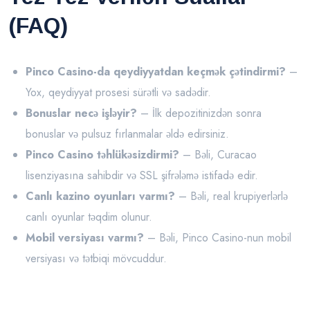
(FAQ)
Pinco Casino-da qeydiyyatdan keçmək çətindirmi?
–
Yox, qeydiyyat prosesi sürətli və sadədir.
Bonuslar necə işləyir?
– İlk depozitinizdən sonra
bonuslar və pulsuz fırlanmalar əldə edirsiniz.
Pinco Casino təhlükəsizdirmi?
– Bəli, Curacao
lisenziyasına sahibdir və SSL şifrələmə istifadə edir.
Canlı kazino oyunları varmı?
– Bəli, real krupiyerlərlə
canlı oyunlar təqdim olunur.
Mobil versiyası varmı?
– Bəli, Pinco Casino-nun mobil
versiyası və tətbiqi mövcuddur.