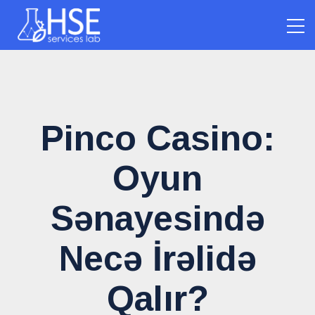
Pinco Casino:
Oyun
Sənayesində
Necə İrəlidə
Qalır?