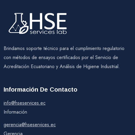
Brindamos soporte técnico para el cumplimiento regulatorio
con métodos de ensayos certificados por el Servicio de
Acreditación Ecuatoriano y Análisis de Higiene Industrial.
Información De Contacto
info@hseservices.ec
Información
gerencia@hseservices.ec
Gerencia