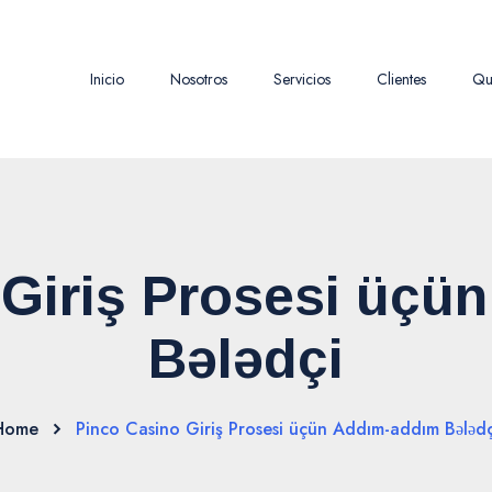
Inicio
Nosotros
Servicios
Clientes
Qu
 Giriş Prosesi üçü
Bələdçi
Home
Pinco Casino Giriş Prosesi üçün Addım-addım Bələdç