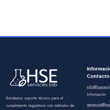
Informac
Contacto
info@hseserv
Información
Brindamos soporte técnico para el
gerencia@hse
cumplimiento regulatorio con métodos de