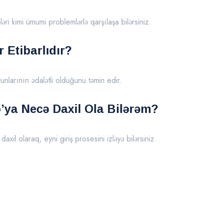
ləri kimi ümumi problemlərlə qarşılaşa bilərsiniz.
 Etibarlıdır?
yunlarının ədalətli olduğunu təmin edir.
’ya Necə Daxil Ola Bilərəm?
xil olaraq, eyni giriş prosesini izləyə bilərsiniz.