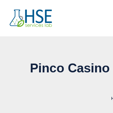
Pinco Casino