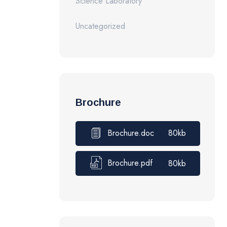
Science Laboratory
Uncategorized
Brochure
Brochure.doc
80kb
Brochure.pdf
80kb