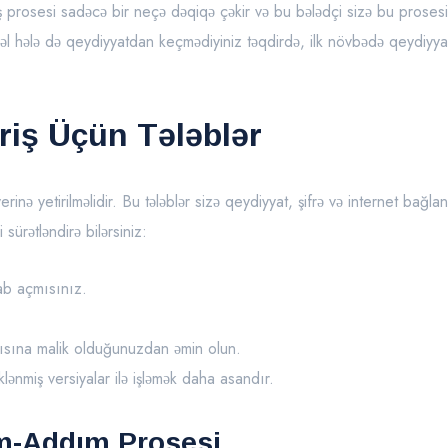
iş prosesi sadəcə bir neçə dəqiqə çəkir və bu bələdçi sizə bu prosesi
əl hələ də qeydiyyatdan keçmədiyiniz təqdirdə, ilk növbədə qeydiyya
riş Üçün Tələblər
nə yetirilməlidir. Bu tələblər sizə qeydiyyat, şifrə və internet bağlan
sürətləndirə bilərsiniz:
ab açmısınız.
ntısına malik olduğunuzdan əmin olun.
lənmiş versiyalar ilə işləmək daha asandır.
ım-Addım Prosesi