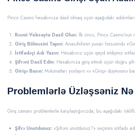
Pinco Casino hesabınıza daxil olmaq üçün aşağıdakı addımları i
Rəsmi Vebsayta Daxil Olun:
İlk öncə, Pinco Casino’nun r
Giriş Bölməsini Tapın:
Anasəhifənin yuxarı hissəsində «Gir
İstifadəçi Adı Yazın:
Hesabınız üçün qeyd etdiyiniz istifad
Şifrəni Daxil Edin:
Hesabınıza giriş etmək üçün doğru şifr
Girişə Basın:
Məlumatları yoxlayın və «Giriş» düyməsinə ba
Problemlərlə Üzləşsəniz Nə
Giriş zamanı problemlerle karşılaştığınızda, bu aşağıdakı təklifl
Şifrə Unutdunuz:
«Şifrəni unutdunuz?» seçimini istifadə edə