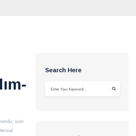
Search Here
dım-
sində, sizin
tensial