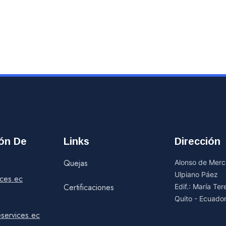
ión De
Links
Dirección
Quejas
Alonso de Merca
Ulpiano Páez
ices.ec
Certificaciones
Edif.: María Te
Quito - Ecuado
services.ec