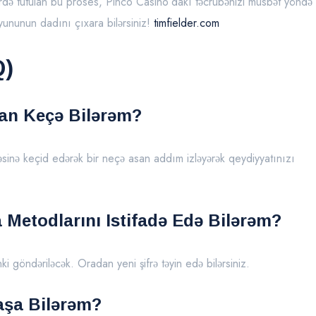
əzərdə tutulan bu proses, Pinco Casino’dakı təcrübənizi müsbət yöndə 
oyununun dadını çıxara bilərsiniz!
timfielder.com
Q)
dan Keçə Bilərəm?
sinə keçid edərək bir neçə asan addım izləyərək qeydiyyatınızı
 Metodlarını Istifadə Edə Bilərəm?
ki göndəriləcək. Oradan yeni şifrə təyin edə bilərsiniz.
laşa Bilərəm?