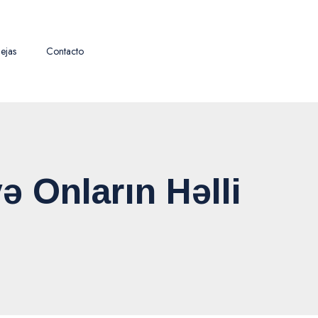
ejas
Contacto
ə Onların Həlli