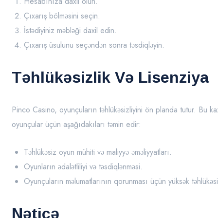
Hesabınıza daxil olun.
Çıxarış bölməsini seçin.
İstədiyiniz məbləği daxil edin.
Çıxarış üsulunu seçəndən sonra təsdiqləyin.
Təhlükəsizlik Və Lisenziya
Pinco Casino, oyunçuların təhlükəsizliyini ön planda tutur. Bu 
oyunçular üçün aşağıdakıları təmin edir:
Təhlükəsiz oyun mühiti və maliyyə əməliyyatları.
Oyunların ədalətliliyi və təsdiqlənməsi.
Oyunçuların məlumatlarının qorunması üçün yüksək təhlükəsizl
Nəticə