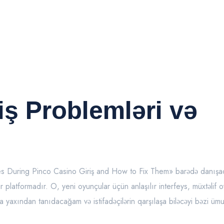
iş Problemləri və
 During Pinco Casino Giriş and How to Fix Them» barədə danış
platformadır. O, yeni oyunçular üçün anlaşılır interfeys, müxtəlif 
 yaxından tanıdacağam və istifadəçilərin qarşılaşa biləcəyi bəzi ümu