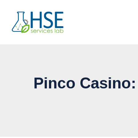
Pinco Casino: 