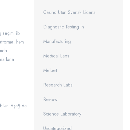
Casino Utan Svensk Licens
Diagnostic Testing In
 seçimi ilə
Manufacturing
latforma, həm
ımda
Medical Labs
ararlana
Melbet
Research Labs
Review
 bilər. Aşağıda
Science Laboratory
Uncategorized