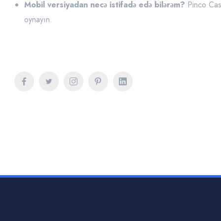
Mobil versiyadan necə istifadə edə bilərəm?
Pinco Casin
oynayın.