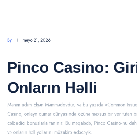
By
mayo 21, 2026
Pinco Casino: Gir
Onların Həlli
Mənim adım Elşən Məmmədovdur, və bu yazıda «Common Issues
Casino, onlayn qumar dünyasında özünə məxsus bir yer tutan bir 
cəlbedici bonuslarla tanınır. Bu məqalədə, Pinco Casino-nu daha
və onların həll yollarını müzakirə edəcəyik.