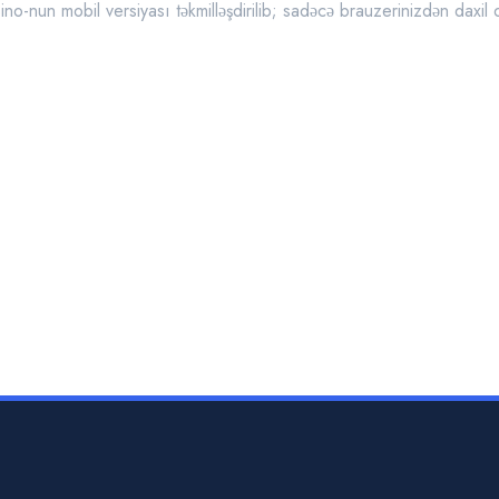
o-nun mobil versiyası təkmilləşdirilib; sadəcə brauzerinizdən daxil 