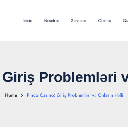
Inicio
Nosotros
Servicios
Clientes
Qu
Giriş Problemləri v
Home
Pinco Casino: Giriş Problemləri və Onların Həlli