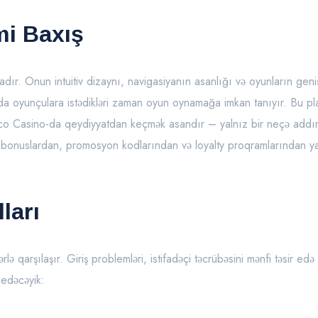
i Baxış
dır. Onun intuitiv dizaynı, navigasiyanın asanlığı və oyunların geniş
u da oyunçulara istədikləri zaman oyun oynamağa imkan tanıyır. Bu p
nco Casino-da qeydiyyatdan keçmək asandır – yalnız bir neçə add
if bonuslardan, promosyon kodlarından və loyalty proqramlarından y
ları
qarşılaşır. Giriş problemləri, istifadəçi təcrübəsini mənfi təsir edə
 edəcəyik: