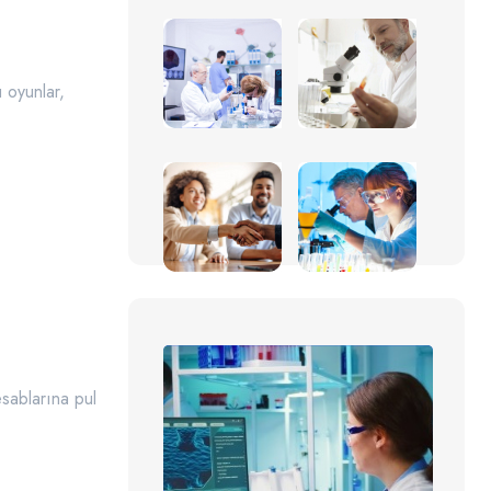
 oyunlar,
esablarına pul