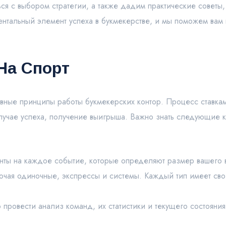
ся с выбором стратегии, а также дадим практические советы,
ентальный элемент успеха в букмекерстве, и мы поможем вам 
На Спорт
овные принципы работы букмекерских контор. Процесс ставкам
 случае успеха, получение выигрыша. Важно знать следующие
нты на каждое событие, которые определяют размер вашего 
лючая одиночные, экспрессы и системы. Каждый тип имеет св
 провести анализ команд, их статистики и текущего состояния