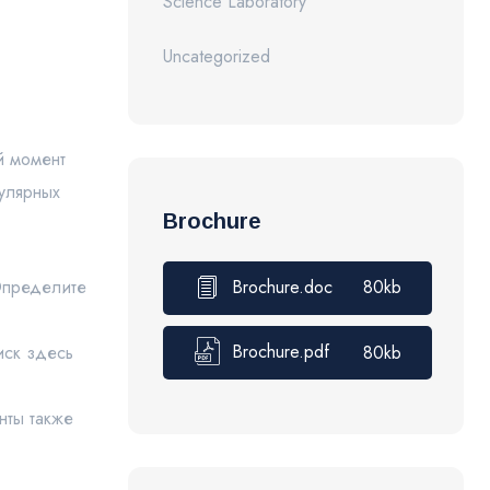
Science Laboratory
Uncategorized
й момент
пулярных
Brochure
Определите
Brochure.doc
80kb
Brochure.pdf
80kb
иск здесь
нты также