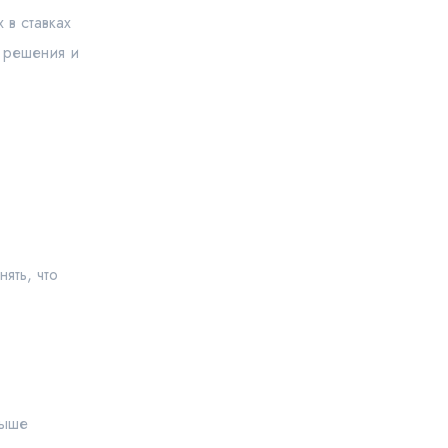
в ставках
е решения и
ять, что
выше