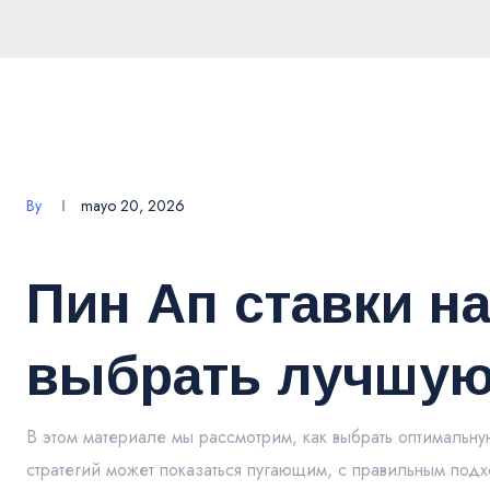
By
mayo 20, 2026
Пин Ап ставки на
выбрать лучшую
В этом материале мы рассмотрим, как выбрать оптимальну
стратегий может показаться пугающим, с правильным под