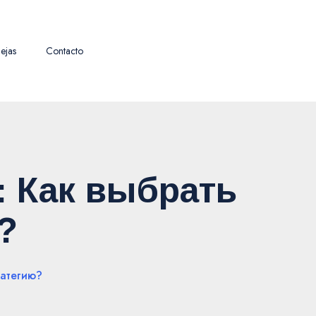
ejas
Contacto
: Как выбрать
?
ратегию?