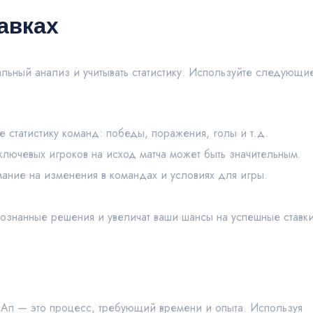
авках
альный анализ и учитывать статистику. Используйте следующи
 статистику команд: победы, поражения, голы и т.д.
лючевых игроков на исход матча может быть значительным.
ание на изменения в командах и условиях для игры.
сознанные решения и увеличат ваши шансы на успешные ставки
н Ап — это процесс, требующий времени и опыта. Используя