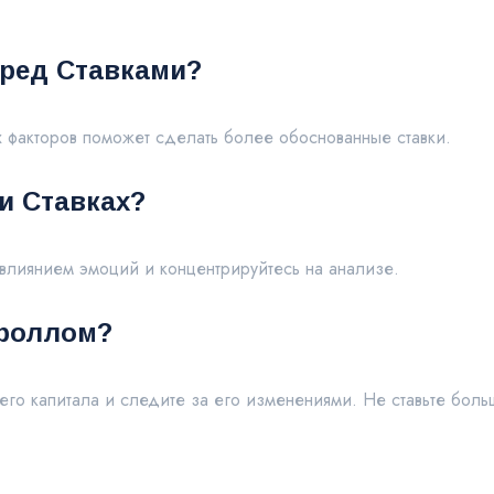
еред Ставками?
их факторов поможет сделать более обоснованные ставки.
и Ставках?
 влиянием эмоций и концентрируйтесь на анализе.
кроллом?
го капитала и следите за его изменениями. Не ставьте боль