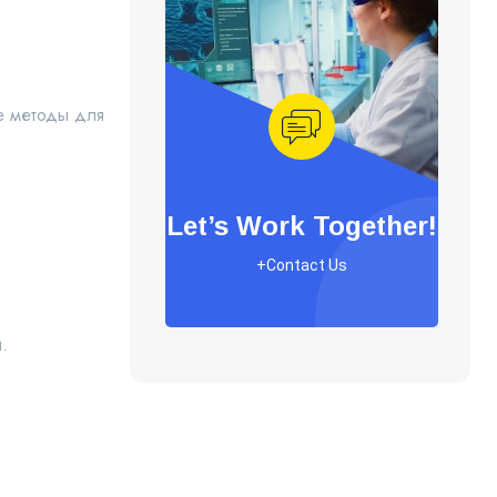
е методы для
Let’s Work Together!
+Contact Us
.