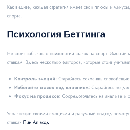
Как видите, каждая стратегия имеет свои плюсы и минусы,
спорта.
Психология Беттинга
Не стоит забывать о психологии ставок на спорт. Эмоции
ставкам. Здесь несколько факторов, которые стоит учитыват
Контроль эмоций:
Старайтесь сохранять спокойствие
Избегайте ставок под влиянием:
Старайтесь не дел
Фокус на процессе:
Сосредоточьтесь на анализе и ст
Управление своими эмоциями и разумный подход помогут 
ставках
Пин Ап вход
.