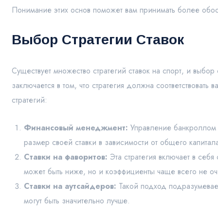
Понимание этих основ поможет вам принимать более обос
Выбор Стратегии Ставок
Существует множество стратегий ставок на спорт, и выбо
заключается в том, что стратегия должна соответствовать
стратегий:
Финансовый менеджмент:
Управление банкроллом я
размер своей ставки в зависимости от общего капитал
Ставки на фаворитов:
Эта стратегия включает в себя
может быть ниже, но и коэффициенты чаще всего не оч
Ставки на аутсайдеров:
Такой подход подразумевает
могут быть значительно лучше.