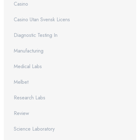
Casino
Casino Utan Svensk Licens
Diagnostic Testing In
Manufacturing
Medical Labs
Melbet
Research Labs
Review
Science Laboratory