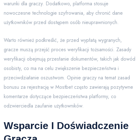
warunki dla graczy. Dodatkowo, platforma stosuje
nowoczesne technologie szyfrowania, aby chronić dane
użytkowników przed dostępem osób nieuprawnionych.
Warto również podkreślić, że przed wypłatą wygranych,
gracze muszą przejść proces weryfikacji tożsamości. Zasady
weryfikacji obejmują przesłanie dokumentów, takich jak dowód
osobisty, co ma na celu zwiększenie bezpieczeństwa i
przeciwdziałanie oszustwom. Opinie graczy na temat zasad
bonusu za rejestrację w Mostbet często zawierają pozytywne
komentarze dotyczące bezpieczeństwa platformy, co
odzwierciedla zaufanie użytkowników.
Wsparcie I Doświadczenie
Gracza