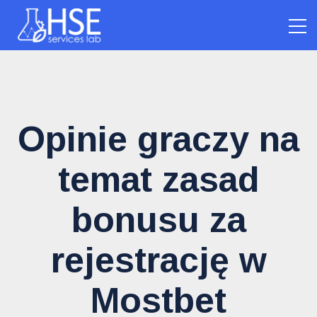
Opinie graczy na
temat zasad
bonusu za
rejestrację w
Mostbet