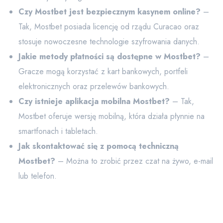
Czy Mostbet jest bezpiecznym kasynem online?
–
Tak, Mostbet posiada licencję od rządu Curacao oraz
stosuje nowoczesne technologie szyfrowania danych.
Jakie metody płatności są dostępne w Mostbet?
–
Gracze mogą korzystać z kart bankowych, portfeli
elektronicznych oraz przelewów bankowych.
Czy istnieje aplikacja mobilna Mostbet?
– Tak,
Mostbet oferuje wersję mobilną, która działa płynnie na
smartfonach i tabletach.
Jak skontaktować się z pomocą techniczną
Mostbet?
– Można to zrobić przez czat na żywo, e-mail
lub telefon.