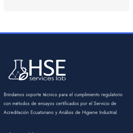
Brindamos soporte técnico para el cumplimiento regulatorio
con métodos de ensayos certificados por el Servicio de
Acreditación Ecuatoriano y Análisis de Higiene Industrial.