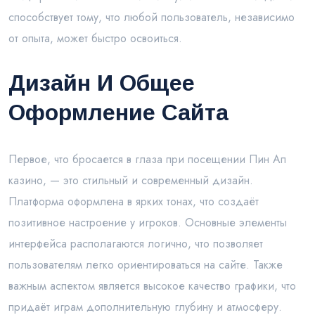
способствует тому, что любой пользователь, независимо
от опыта, может быстро освоиться.
Дизайн И Общее
Оформление Сайта
Первое, что бросается в глаза при посещении Пин Ап
казино, — это стильный и современный дизайн.
Платформа оформлена в ярких тонах, что создаёт
позитивное настроение у игроков. Основные элементы
интерфейса располагаются логично, что позволяет
пользователям легко ориентироваться на сайте. Также
важным аспектом является высокое качество графики, что
придаёт играм дополнительную глубину и атмосферу.