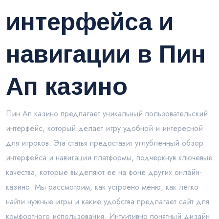
интерфейса и
навигации в Пин
Ап казино
Пин Ап казино предлагает уникальный пользовательский
интерфейс, который делает игру удобной и интересной
для игроков. Эта статья предоставит углубленный обзор
интерфейса и навигации платформы, подчеркнув ключевые
качества, которые выделяют ее на фоне других онлайн-
казино. Мы рассмотрим, как устроено меню, как легко
найти нужные игры и какие удобства предлагает сайт для
комфортного использования. Интуитивно понятный дизайн