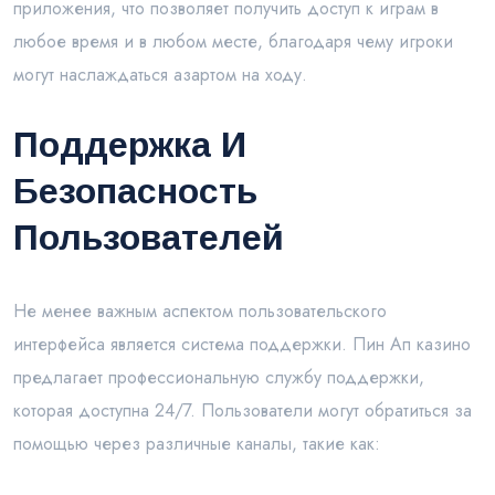
приложения, что позволяет получить доступ к играм в
любое время и в любом месте, благодаря чему игроки
могут наслаждаться азартом на ходу.
Поддержка И
Безопасность
Пользователей
Не менее важным аспектом пользовательского
интерфейса является система поддержки. Пин Ап казино
предлагает профессиональную службу поддержки,
которая доступна 24/7. Пользователи могут обратиться за
помощью через различные каналы, такие как: