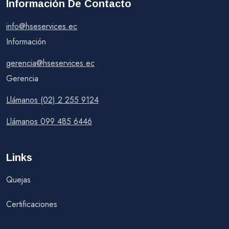
Información De Contacto
info@hseservices.ec
Información
gerencia@hseservices.ec
Gerencia
Llámanos (02) 2 255 9124
Llámanos 099 485 6446
Links
Quejas
Certificaciones