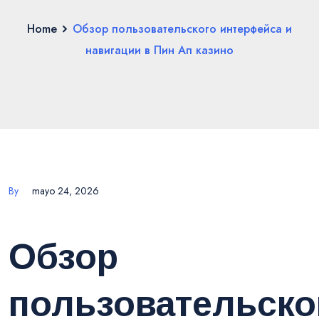
Home
Обзор пользовательского интерфейса и
навигации в Пин Ап казино
By
mayo 24, 2026
Обзор
пользовательско