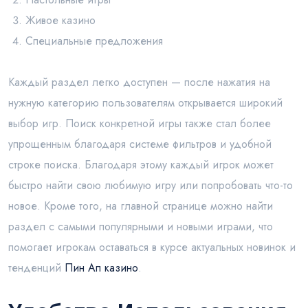
Живое казино
Специальные предложения
Каждый раздел легко доступен — после нажатия на
нужную категорию пользователям открывается широкий
выбор игр. Поиск конкретной игры также стал более
упрощенным благодаря системе фильтров и удобной
строке поиска. Благодаря этому каждый игрок может
быстро найти свою любимую игру или попробовать что-то
новое. Кроме того, на главной странице можно найти
раздел с самыми популярными и новыми играми, что
помогает игрокам оставаться в курсе актуальных новинок и
тенденций
Пин Ап казино
.