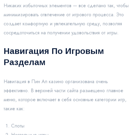
Никаких избыточных элементов — все сделано так, чтобы
минимизировать отвлечение от игрового процесса. Это
создает комфортную и увлекательную среду, позволяя
сосредоточиться на получении удовольствия от игры.
Навигация По Игровым
Разделам
Навигация в Пин Ап казино организована очень
эффективно. В верхней части сайта размещено главное
меню, которое включает в себя основные категории игр,
такие как:
Слоты
Настольные игры