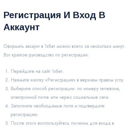
Регистрация И Вход В
Аккаунт
Оформить аккаунт в 1хбет можно всего за несколько минут.
Вот краткое руководство по регистрации:
Перейдите на сайт 1хбет.
Нажмите кнопку «Регистрация» в верхнем правом углу.
Выберите способ регистрации: по номеру телефона,
электронной почте или через социальные сети.
Заполните необходимые поля и подтвердите
регистрацию.
После этого воспользуйтесь логином для входа в