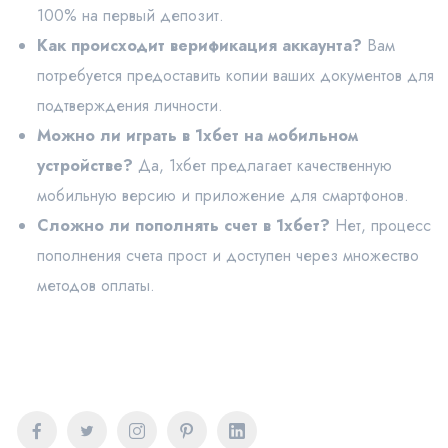
100% на первый депозит.
Как происходит верификация аккаунта?
Вам
потребуется предоставить копии ваших документов для
подтверждения личности.
Можно ли играть в 1хбет на мобильном
устройстве?
Да, 1хбет предлагает качественную
мобильную версию и приложение для смартфонов.
Сложно ли пополнять счет в 1хбет?
Нет, процесс
пополнения счета прост и доступен через множество
методов оплаты.