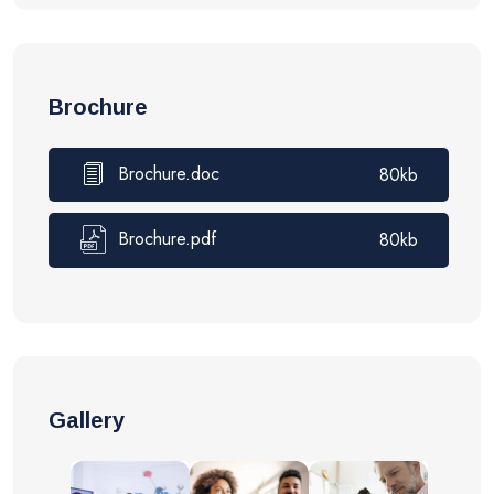
Brochure
Brochure.doc
80kb
Brochure.pdf
80kb
Gallery