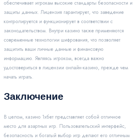
обеспечивает игрокам высокие стандарты безопасности и
защиты данных. Лицензия гарантирует, что заведение
контролируется и функционирует в соответствии с
законодательством. Внутри казино также применяются
современные технологии шифрования, что позволяет
защитить ваши личные данные и финансовую
информацию. Являясь игроком, всегда важно
удостовериться в лицензии онлайн-казино, прежде чем
начать играть.
Заключение
В целом, казино 1хбет представляет собой отличное
место для азартных игр. Пользовательский интерфейс,
безопасность и богатый выбор игр делают его отличным