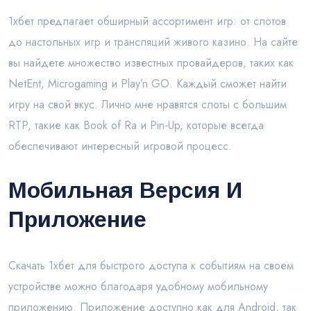
1хбет предлагает обширный ассортимент игр: от слотов
до настольных игр и трансляций живого казино. На сайте
вы найдете множество известных провайдеров, таких как
NetEnt, Microgaming и Play’n GO. Каждый сможет найти
игру на свой вкус. Лично мне нравятся слоты с большим
RTP, такие как Book of Ra и Pin-Up, которые всегда
обеспечивают интересный игровой процесс.
Мобильная Версия И
Приложение
Скачать 1хбет для быстрого доступа к событиям на своем
устройстве можно благодаря удобному мобильному
приложению. Приложение доступно как для Android, так