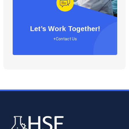
Let’s Work Together!
+Contact Us