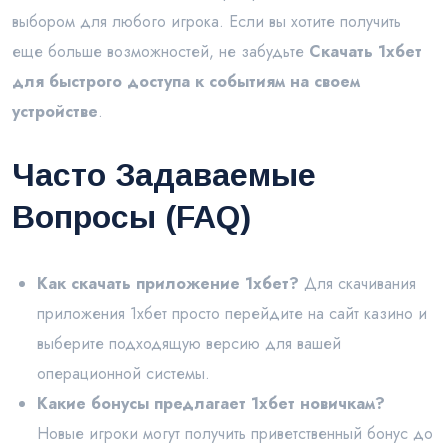
выбором для любого игрока. Если вы хотите получить
еще больше возможностей, не забудьте
Скачать 1хбет
для быстрого доступа к событиям на своем
устройстве
.
Часто Задаваемые
Вопросы (FAQ)
Как скачать приложение 1хбет?
Для скачивания
приложения 1хбет просто перейдите на сайт казино и
выберите подходящую версию для вашей
операционной системы.
Какие бонусы предлагает 1хбет новичкам?
Новые игроки могут получить приветственный бонус до