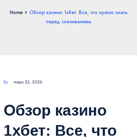
Home
Обзор казино 1хбет: Все, что нужно знать
перед скачиванием
By
mayo 23, 2026
Обзор казино
1хбет: Все, что