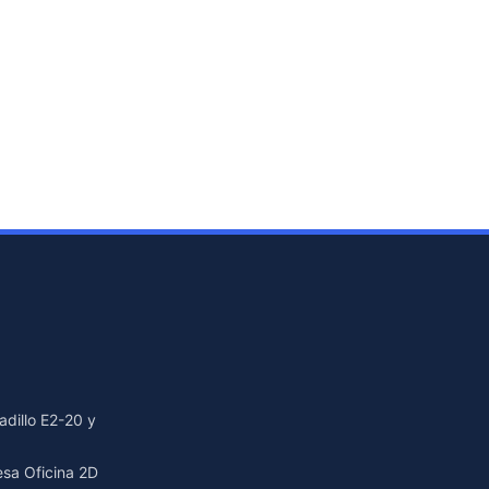
dillo E2-20 y
resa Oficina 2D