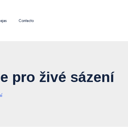
ejas
Contacto
e pro živé sázení
ní