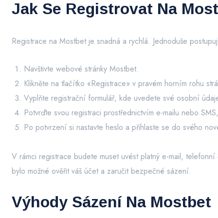
Jak Se Registrovat Na Mos
Registrace na Mostbet je snadná a rychlá. Jednoduše postupujte
Navštivte webové stránky Mostbet.
Klikněte na tlačítko «Registrace» v pravém horním rohu strá
Vyplňte registrační formulář, kde uvedete své osobní údaj
Potvrďte svou registraci prostřednictvím e-mailu nebo SM
Po potvrzení si nastavte heslo a přihlaste se do svého nov
V rámci registrace budete muset uvést platný e-mail, telefonní
bylo možné ověřit váš účet a zaručit bezpečné sázení.
Výhody Sázení Na Mostbet