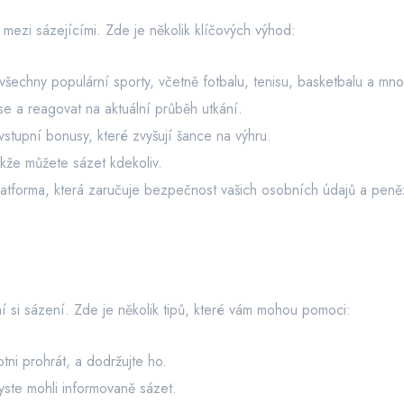
 mezi sázejícími. Zde je několik klíčových výhod:
šechny populární sporty, včetně fotbalu, tenisu, basketbalu a mno
 a reagovat na aktuální průběh utkání.
vstupní bonusy, které zvyšují šance na výhru.
akže můžete sázet kdekoliv.
atforma, která zaručuje bezpečnost vašich osobních údajů a peně
 si sázení. Zde je několik tipů, které vám mohou pomoci:
tni prohrát, a dodržujte ho.
byste mohli informovaně sázet.