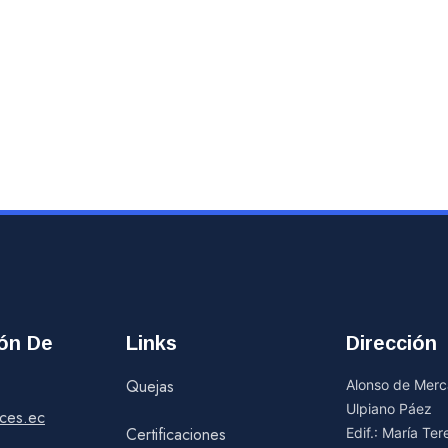
ión De
Links
Dirección
Quejas
Alonso de Merca
Ulpiano Páez
ices.ec
Certificaciones
Edif.: María Te