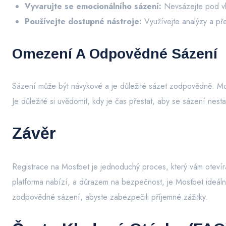
Vyvarujte se emocionálního sázení:
Nevsázejte pod vli
Používejte dostupné nástroje:
Využívejte analýzy a př
Omezení A Odpovědné Sázení
Sázení může být návykové a je důležité sázet zodpovědně. Mos
Je důležité si uvědomit, kdy je čas přestat, aby se sázení nes
Závěr
Registrace na Mostbet je jednoduchý proces, který vám otevír
platforma nabízí, a důrazem na bezpečnost, je Mostbet ideá
zodpovědné sázení, abyste zabezpečili příjemné zážitky.