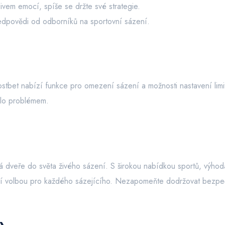
vem emocí, spíše se držte své strategie.
edpovědi od odborníků na sportovní sázení.
tbet nabízí funkce pro omezení sázení a možnosti nastavení limi
talo problémem.
á dveře do světa živého sázení. S širokou nabídkou sportů, výhod
lní volbou pro každého sázejícího. Nezapomeňte dodržovat bezp