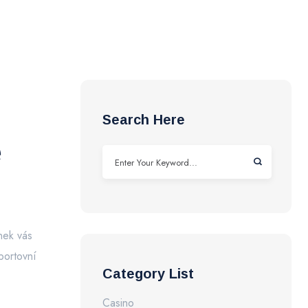
Search Here
e
nek vás
portovní
Category List
Casino