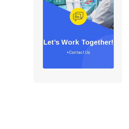
Let’s Work Together!
+Contact Us