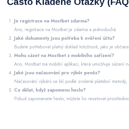
Často Kladené Otázky (FAQ
Je registrace na Mostbet zdarma?
Ano, registrace na Mostbet je zdarma a jednoduchá.
Jaké dokumenty jsou potřeba k ověření účtu?
Budete potřebovat platný doklad totožnosti, jako je obča
Mohu sázet na Mostbet z mobilního zařízení?
Ano, Mostbet má mobilní aplikaci, která umožňuje sázení n
Jaké jsou načasování pro výběr peněz?
Načasování výběrů se liší podle zvolené platební metody,
Co dělat, když zapomenu heslo?
Pokud zapomenete heslo, můžete ho resetovat prostřednict