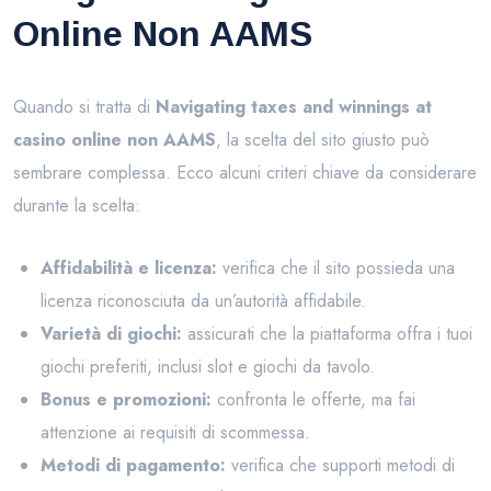
Online Non AAMS
Quando si tratta di
Navigating taxes and winnings at
casino online non AAMS
, la scelta del sito giusto può
sembrare complessa. Ecco alcuni criteri chiave da considerare
durante la scelta:
Affidabilità e licenza:
verifica che il sito possieda una
licenza riconosciuta da un’autorità affidabile.
Varietà di giochi:
assicurati che la piattaforma offra i tuoi
giochi preferiti, inclusi slot e giochi da tavolo.
Bonus e promozioni:
confronta le offerte, ma fai
attenzione ai requisiti di scommessa.
Metodi di pagamento:
verifica che supporti metodi di