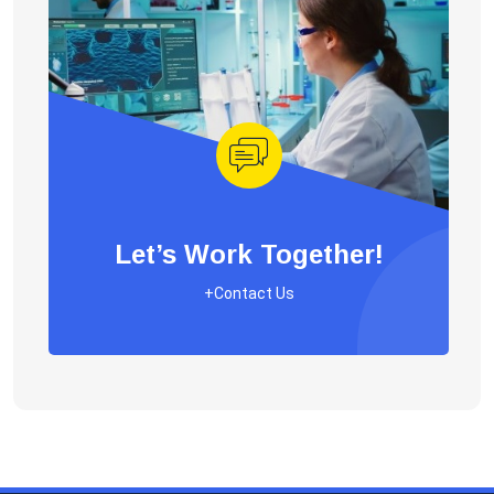
Let’s Work Together!
+Contact Us