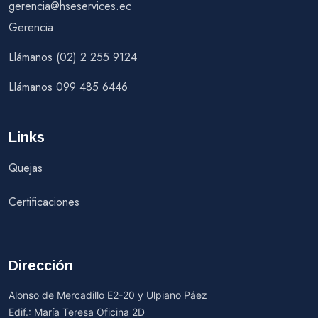
gerencia@hseservices.ec
Gerencia
Llámanos (02) 2 255 9124
Llámanos 099 485 6446
Links
Quejas
Certificaciones
Dirección
Alonso de Mercadillo E2-20 y Ulpiano Páez
Edif.: María Teresa Oficina 2D