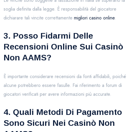
Le vincite sono soggette a tassazione in Italia se superano la
soglia definita dalla legge. È responsabilità del giocatore
dichiarare tali vincite correttamente
migliori casino online
.
3. Posso Fidarmi Delle
Recensioni Online Sui Casinò
Non AAMS?
È importante considerare recensioni da fonti affidabili, poiché
alcune potrebbero essere fasulle. Fai riferimento a forum di
giocatori verificati per avere informazioni più accurate.
4. Quali Metodi Di Pagamento
Sono Sicuri Nei Casinò Non