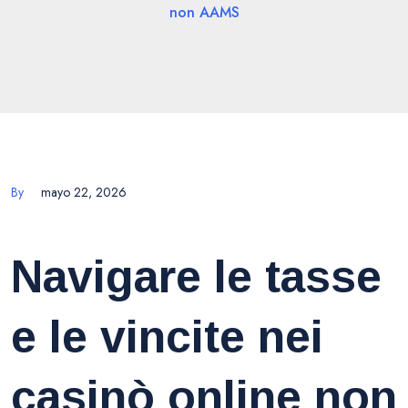
non AAMS
By
mayo 22, 2026
Navigare le tasse
e le vincite nei
casinò online non