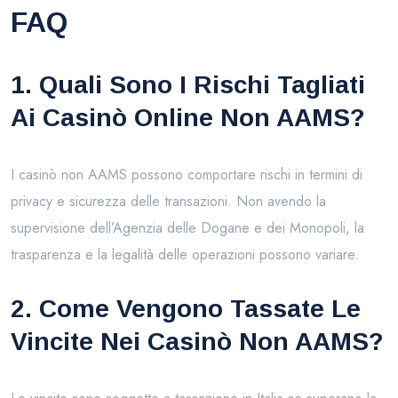
FAQ
1. Quali Sono I Rischi Tagliati
Ai Casinò Online Non AAMS?
I casinò non AAMS possono comportare rischi in termini di
privacy e sicurezza delle transazioni. Non avendo la
supervisione dell’Agenzia delle Dogane e dei Monopoli, la
trasparenza e la legalità delle operazioni possono variare.
2. Come Vengono Tassate Le
Vincite Nei Casinò Non AAMS?