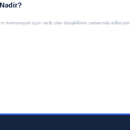
 Nədir?
uların məmnuniyyəti üçün vacib olan dəyişikliklərin zamanında ediləcəyin