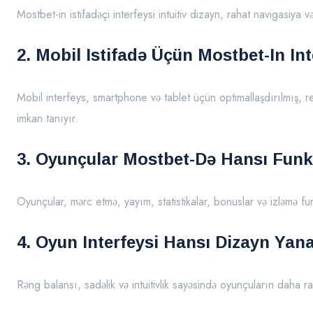
Mostbet-in istifadəçi interfeysi intuitiv dizayn, rahat navigasiya və
2. Mobil Istifadə Üçün Mostbet-In In
Mobil interfeys, smartphone və tablet üçün optimallaşdırılmış, re
imkan tanıyır.
3. Oyunçular Mostbet-Də Hansı Funks
Oyunçular, mərc etmə, yayım, statistikalar, bonuslar və izləmə fun
4. Oyun Interfeysi Hansı Dizayn Yana
Rəng balansı, sadəlik və intuitivlik sayəsində oyunçuların daha 