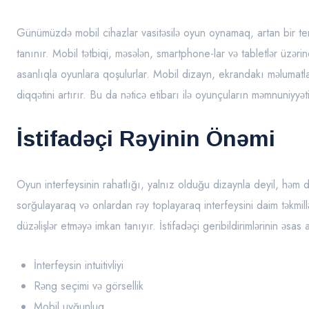
Günümüzdə mobil cihazlar vasitəsilə oyun oynamaq, artan bir ten
tanınır. Mobil tətbiqi, məsələn, smartphone-lar və tabletlər üzər
asanlıqla oyunlara qoşulurlar. Mobil dizayn, ekrandakı məlumatları
diqqətini artırır. Bu da nəticə etibarı ilə oyunçuların məmnuniyyəti
İstifadəçi Rəyinin Önəmi
Oyun interfeysinin rahatlığı, yalnız olduğu dizaynla deyil, həm də 
sorğulayaraq və onlardan rəy toplayaraq interfeysini daim təkmill
düzəlişlər etməyə imkan tanıyır. İstifadəçi geribildirimlərinin əsas 
İnterfeysin intuitivliyi
Rəng seçimi və görsellik
Mobil uyğunluq