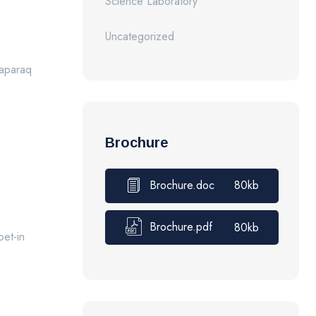
Science Laboratory
Uncategorized
taparaq
Brochure
Brochure.doc
80kb
Brochure.pdf
80kb
bet-in