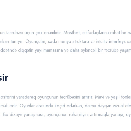
un təcrübəsi üçün çox önəmlidir. Mostbet, istifadəçilərinə rahat bir na
mkan tanıyır. Oyunçular, sadə menyu strukturu və intuitiv interfeys s
 müddətində diqqətin yayılmamasına və daha əyləncəli bir təcrübə yaş
ir
sferini yaradaraq oyunçunun təcrübəsini artırır. Mavi və yaşıl tonlar
kömək edir. Oyunlar arasında keçid edərkən, daima dəyişən vizual ele
. Bu dizayn yanaşması, oyunçunun ruhaniliyini artırmaqla yanaşı, oy