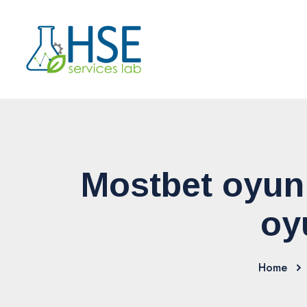
Mostbet oyun i
oy
Home