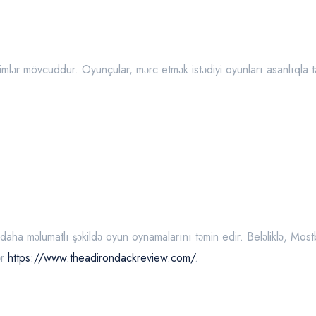
imlər mövcuddur. Oyunçular, mərc etmək istədiyi oyunları asanlıqla 
 daha məlumatlı şəkildə oyun oynamalarını təmin edir. Beləliklə, Most
ər
https://www.theadirondackreview.com/
.