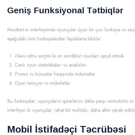
Geniş Funksiyonal Tətbiqlər
Mostbet-in interfeysində oyunçular üçün bir çox funksiya və seç
aşağıdakı kimi funksiyalardan faydalana bilərlər:
Əlavə etmə seçimi ilə ən sevdikləri oyunları qeyd etmək
Canlı oyun statisitikaları və analizləri
Promo və bonuslar haqqında məlumatlar
Oyun tarixçəsi və mükafatlar
Bu funksiyalar, oyunçuların qərarlarını daha yaxşı vermələrini və
interfeysi ilə oyunçular, rahat bir mühitdə, daha aktiv iştirak edirl
Mobil İstifadəçi Təcrübəsi