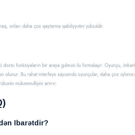
aq, onları daha çox qaytarma qabiliyyətini yüksəldir.
çi dostu funksiyaların bir araya gəlməsi ilə formalaşır. Oyunçu, imka
n olunur. Bu rahat interfeys sayəsində oyunçular, daha çox əylənərə
übənin mükəmməlliyini artırır.
Q)
ədən Ibarətdir?