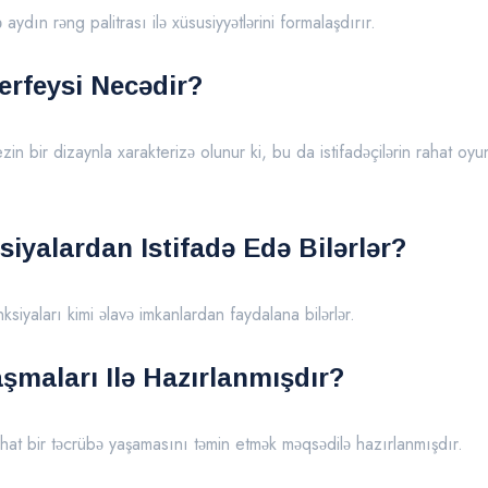
 aydın rəng palitrası ilə xüsusiyyətlərini formalaşdırır.
terfeysi Necədir?
zin bir dizaynla xarakterizə olunur ki, bu da istifadəçilərin rahat o
iyalardan Istifadə Edə Bilərlər?
ksiyaları kimi əlavə imkanlardan faydalana bilərlər.
şmaları Ilə Hazırlanmışdır?
rahat bir təcrübə yaşamasını təmin etmək məqsədilə hazırlanmışdır.