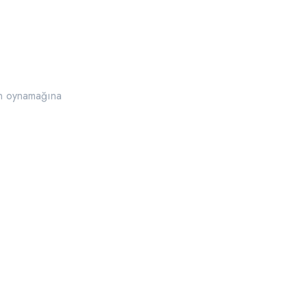
yun oynamağına