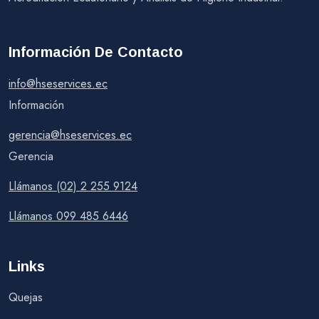
Información De Contacto
info@hseservices.ec
Información
gerencia@hseservices.ec
Gerencia
Llámanos (02) 2 255 9124
Llámanos 099 485 6446
Links
Quejas