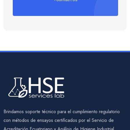
Brindamos soporte técnico para el cumplimiento regulatorio
con métodos de ensayos certificados por el Servicio de
Acreditación Ecuatoriano y Análisis de Higiene Industrial.