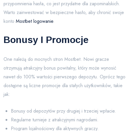
przypomnienia hasła, co jest przydatne dla zapominalskich.
Warto zainwestować w bezpieczne hasło, aby chronić swoje
konto
Mostbet logowanie
.
Bonusy I Promocje
One należą do mocnych stron Mostbet. Nowi gracze
otrzymują atrakcyjny bonus powitalny, który może wynosić
nawet do 100% wartości pierwszego depozytu. Oprócz tego
dostępne są liczne promocje dla stałych użytkowników, takie
jak:
Bonusy od depozytów przy drugiej i trzeciej wpłacie.
Regularne turnieje z atrakcyjnymi nagrodami.
Program lojalnościowy dla aktywnych graczy.