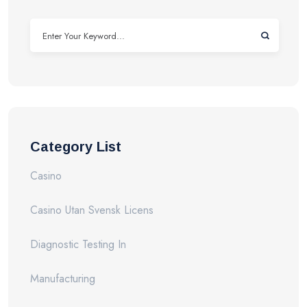
Category List
Casino
Casino Utan Svensk Licens
Diagnostic Testing In
Manufacturing