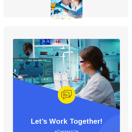
Let’s Work Together!
+Contact Us