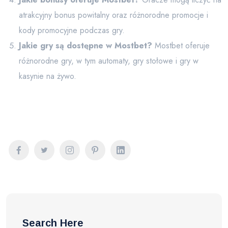
atrakcyjny bonus powitalny oraz różnorodne promocje i
kody promocyjne podczas gry.
Jakie gry są dostępne w Mostbet?
Mostbet oferuje
różnorodne gry, w tym automaty, gry stołowe i gry w
kasynie na żywo.
Search Here