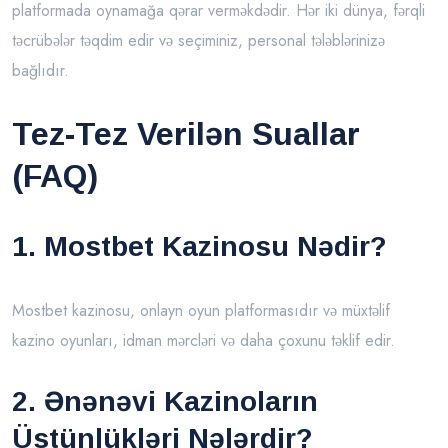
platformada oynamağa qərar verməkdədir. Hər iki dünya, fərqli
təcrübələr təqdim edir və seçiminiz, personal tələblərinizə
bağlıdır.
Tez-Tez Verilən Suallar
(FAQ)
1. Mostbet Kazinosu Nədir?
Mostbet kazinosu, onlayn oyun platformasıdır və müxtəlif
kazino oyunları, idman mərcləri və daha çoxunu təklif edir.
2. Ənənəvi Kazinoların
Üstünlükləri Nələrdir?