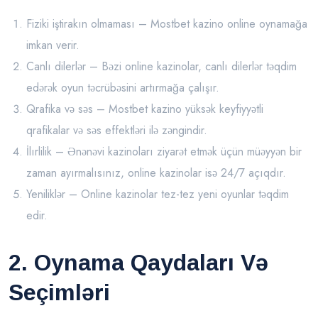
Fiziki iştirakın olmaması – Mostbet kazino online oynamağa
imkan verir.
Canlı dilerlər – Bəzi online kazinolar, canlı dilerlər təqdim
edərək oyun təcrübəsini artırmağa çalışır.
Qrafika və səs – Mostbet kazino yüksək keyfiyyətli
qrafikalar və səs effektləri ilə zəngindir.
İlırlilik – Ənənəvi kazinoları ziyarət etmək üçün müəyyən bir
zaman ayırmalısınız, online kazinolar isə 24/7 açıqdır.
Yeniliklər – Online kazinolar tez-tez yeni oyunlar təqdim
edir.
2. Oynama Qaydaları Və
Seçimləri