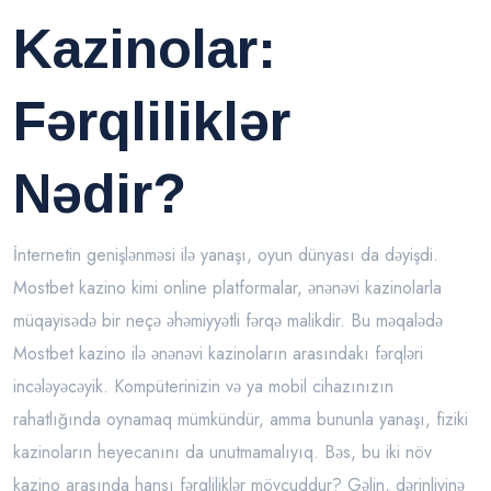
Kazinolar:
Fərqliliklər
Nədir?
İnternetin genişlənməsi ilə yanaşı, oyun dünyası da dəyişdi.
Mostbet kazino kimi online platformalar, ənənəvi kazinolarla
müqayisədə bir neçə əhəmiyyətli fərqə malikdir. Bu məqalədə
Mostbet kazino ilə ənənəvi kazinoların arasındakı fərqləri
incələyəcəyik. Kompüterinizin və ya mobil cihazınızın
rahatlığında oynamaq mümkündür, amma bununla yanaşı, fiziki
kazinoların heyecanını da unutmamalıyıq. Bəs, bu iki növ
kazino arasında hansı fərqliliklər mövcuddur? Gəlin, dərinliyinə