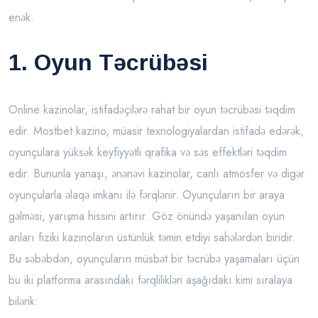
enək.
1. Oyun Təcrübəsi
Online kazinolar, istifadəçilərə rahat bir oyun təcrübəsi təqdim
edir. Mostbet kazino, müasir texnologiyalardan istifadə edərək,
oyunçulara yüksək keyfiyyətli qrafika və səs effektləri təqdim
edir. Bununla yanaşı, ənənəvi kazinolar, canlı atmosfer və digər
oyunçularla əlaqə imkanı ilə fərqlənir. Oyunçuların bir araya
gəlməsi, yarışma hissini artırır. Göz önündə yaşanılan oyun
anları fiziki kazinoların üstünlük təmin etdiyi sahələrdən biridir.
Bu səbəbdən, oyunçuların müsbət bir təcrübə yaşamaları üçün
bu iki platforma arasındakı fərqlilikləri aşağıdakı kimi sıralaya
bilərik: