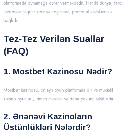
platformada oynamağa qərar verməkdədir. Hər iki dünya, fərqli
təcrübələr təqdim edir və seçiminiz, personal tələblərinizə
bağlıdır.
Tez-Tez Verilən Suallar
(FAQ)
1. Mostbet Kazinosu Nədir?
Mostbet kazinosu, onlayn oyun platformasıdır və müxtəlif
kazino oyunları, idman mərcləri və daha çoxunu təklif edir.
2. Ənənəvi Kazinoların
Üstünlükləri Nələrdir?