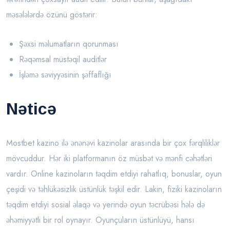
məsələlərdə özünü göstərir:
Şəxsi məlumatların qorunması
Rəqəmsal müstəqil auditlər
İşləmə səviyyəsinin şəffaflığı
Nəticə
Mostbet kazino ilə ənənəvi kazinolar arasında bir çox fərqliliklər
mövcuddur. Hər iki platformanın öz müsbət və mənfi cəhətləri
vardır. Online kazinoların təqdim etdiyi rahatlıq, bonuslar, oyun
çeşidi və təhlükəsizlik üstünlük təşkil edir. Lakin, fiziki kazinoların
təqdim etdiyi sosial əlaqə və yerində oyun təcrübəsi hələ də
əhəmiyyətli bir rol oynayır. Oyunçuların üstünlüyü, hansı