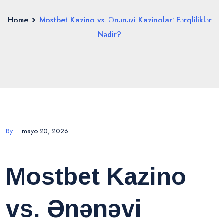
Home
Mostbet Kazino vs. Ənənəvi Kazinolar: Fərqliliklər
Nədir?
By
mayo 20, 2026
Mostbet Kazino
vs. Ənənəvi