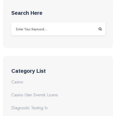
Search Here
Category List
Casino
Casino Utan Svensk Licens
Diagnostic Testing In