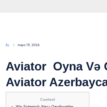
By
mayo 19, 2026
Aviator ️ Oyna Və
Aviator Azerbayc
Content
Win Sistemində Necə Qeydiyyatdan