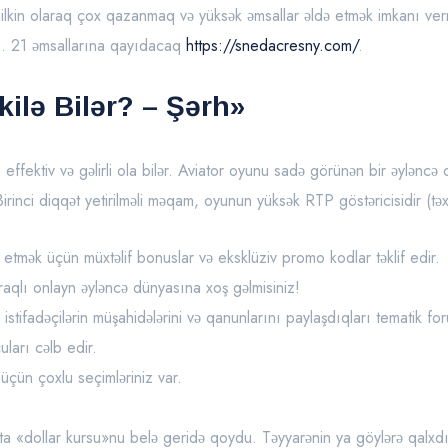
ilkin olaraq çox qazanmaq və yüksək əmsallar əldə etmək imkanı ver
-x1. 21 əmsallarına qayıdacaq
https://snedacresny.com/
.
ilə Bilər? – Şərh»
 effektiv və gəlirli ola bilər. Aviator oyunu sadə görünən bir əyləncə 
 Birinci diqqət yetirilməli məqam, oyunun yüksək RTP göstəricisidir (t
etmək üçün müxtəlif bonuslar və eksklüziv promo kodlar təklif edir.
aqlı onlayn əyləncə dünyasına xoş gəlmisiniz!
stifadəçilərin müşahidələrini və qanunlarını paylaşdıqları tematik for
ları cəlb edir.
üçün çoxlu seçimləriniz var.
ta «dollar kursu»nu belə geridə qoydu. Təyyarənin ya göylərə qalxdı