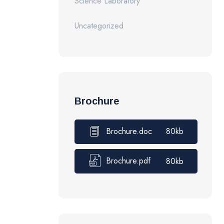
Science Laboratory
Uncategorized
Brochure
Brochure.doc
80kb
Brochure.pdf
80kb