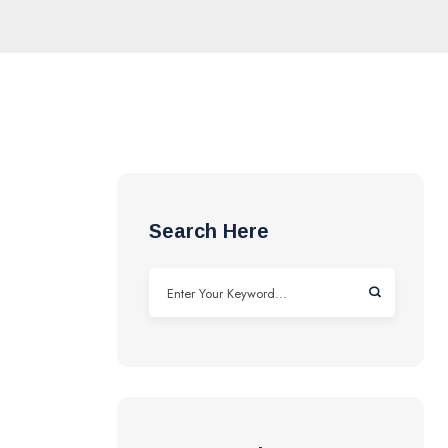
Search Here