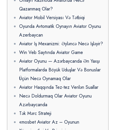
Onlayn Kazinoda Aviatorda Necə
Qazanmaq Olar?
Aviator Mobil Versiyası Və Tətbiqi
Oyunda Avtomatik Oynayın Aviator Oyunu
Azerbaycan
Aviator Iş Mexanizmi: Əyləncə Necə Işləyir?
Win Veb Saytında Aviator Game
Aviator Oyunu — Azərbaycanda Ən Yaxşı
Platformalarda Böyük Uduşlar Və Bonuslar
Üçün Necə Oynamaq Olar
Aviator Haqqında Tez-tez Verilən Suallar
Necə Doldurmaq Olar Aviator Oyunu
Azərbaycanda
Tək Mərc Strateji
«mosbet Aviator Az – Oyunun