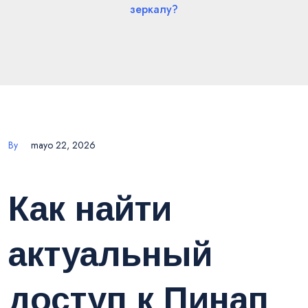
зеркалу?
By
mayo 22, 2026
Как найти
актуальный
доступ к Пинап