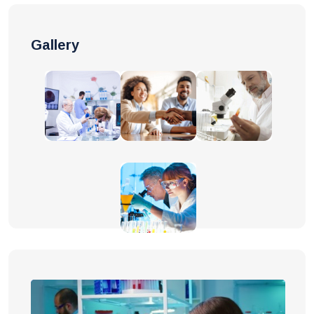
Gallery