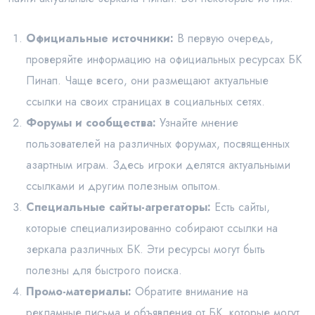
Официальные источники:
В первую очередь,
проверяйте информацию на официальных ресурсах БК
Пинап. Чаще всего, они размещают актуальные
ссылки на своих страницах в социальных сетях.
Форумы и сообщества:
Узнайте мнение
пользователей на различных форумах, посвященных
азартным играм. Здесь игроки делятся актуальными
ссылками и другим полезным опытом.
Специальные сайты-агрегаторы:
Есть сайты,
которые специализированно собирают ссылки на
зеркала различных БК. Эти ресурсы могут быть
полезны для быстрого поиска.
Промо-материалы:
Обратите внимание на
рекламные письма и объявления от БК, которые могут