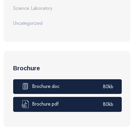
Science Laboratory
Uncategorized
Brochure
Brochure.doc
80kb
Brochure.pdf
80kb