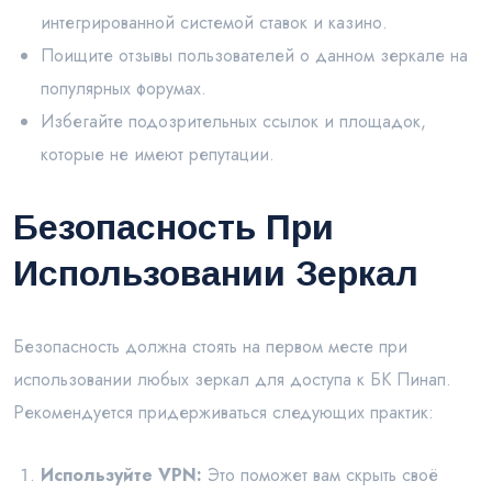
интегрированной системой ставок и казино.
Поищите отзывы пользователей о данном зеркале на
популярных форумах.
Избегайте подозрительных ссылок и площадок,
которые не имеют репутации.
Безопасность При
Использовании Зеркал
Безопасность должна стоять на первом месте при
использовании любых зеркал для доступа к БК Пинап.
Рекомендуется придерживаться следующих практик:
Используйте VPN:
Это поможет вам скрыть своё