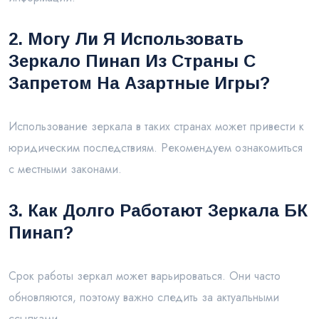
2. Могу Ли Я Использовать
Зеркало Пинап Из Страны С
Запретом На Азартные Игры?
Использование зеркала в таких странах может привести к
юридическим последствиям. Рекомендуем ознакомиться
с местными законами.
3. Как Долго Работают Зеркала БК
Пинап?
Срок работы зеркал может варьироваться. Они часто
обновляются, поэтому важно следить за актуальными
ссылками.