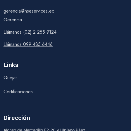
gerencia@hseservices.ec
Gerencia
Llámanos (02) 2 255 9124
Llámanos 099 485 6446
Links
Quejas
Certificaciones
Dirección
Alonso de Mercadillo E2-20 y Ulpiano Páez