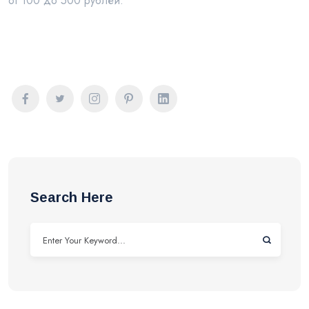
от 100 до 500 рублей.
Search Here