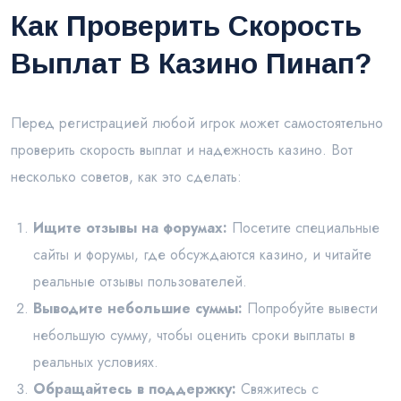
Как Проверить Скорость
Выплат В Казино Пинап?
Перед регистрацией любой игрок может самостоятельно
проверить скорость выплат и надежность казино. Вот
несколько советов, как это сделать:
Ищите отзывы на форумах:
Посетите специальные
сайты и форумы, где обсуждаются казино, и читайте
реальные отзывы пользователей.
Выводите небольшие суммы:
Попробуйте вывести
небольшую сумму, чтобы оценить сроки выплаты в
реальных условиях.
Обращайтесь в поддержку:
Свяжитесь с