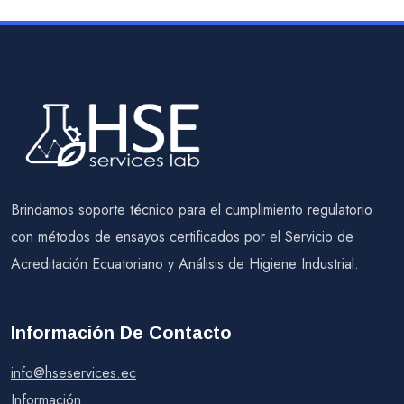
Brindamos soporte técnico para el cumplimiento regulatorio
con métodos de ensayos certificados por el Servicio de
Acreditación Ecuatoriano y Análisis de Higiene Industrial.
Información De Contacto
info@hseservices.ec
Información