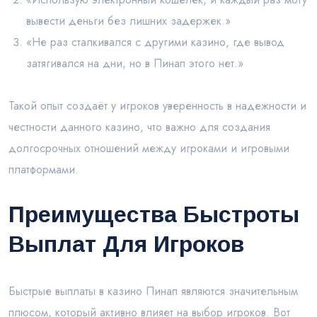
вывести деньги без лишних задержек.»
«Не раз сталкивался с другими казино, где вывод
затягивался на дни, но в Пинап этого нет.»
Такой опыт создаёт у игроков уверенность в надежности и
честности данного казино, что важно для создания
долгосрочных отношений между игроками и игровыми
платформами.
Преимущества Быстроты
Выплат Для Игроков
Быстрые выплаты в казино Пинап являются значительным
плюсом, который активно влияет на выбор игроков. Вот