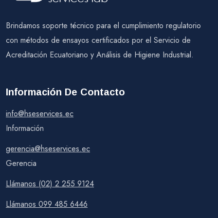
Brindamos soporte técnico para el cumplimiento regulatorio
con métodos de ensayos certificados por el Servicio de
Acreditación Ecuatoriano y Análisis de Higiene Industrial.
Información De Contacto
info@hseservices.ec
Información
gerencia@hseservices.ec
Gerencia
Llámanos (02) 2 255 9124
Llámanos 099 485 6446