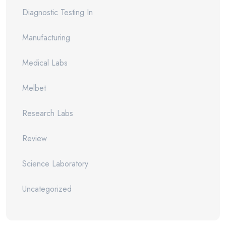
Diagnostic Testing In
Manufacturing
Medical Labs
Melbet
Research Labs
Review
Science Laboratory
Uncategorized