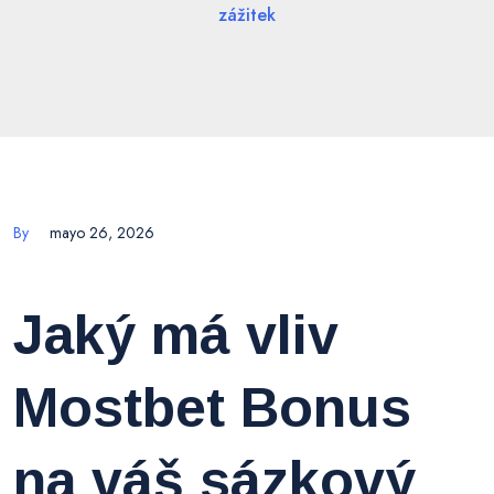
zážitek
By
mayo 26, 2026
Jaký má vliv
Mostbet Bonus
na váš sázkový