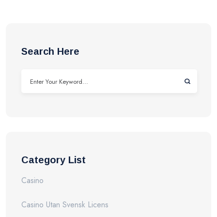
Search Here
Category List
Casino
Casino Utan Svensk Licens