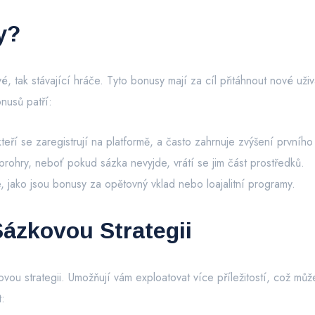
y?
, tak stávající hráče. Tyto bonusy mají za cíl přitáhnout nové uživ
nusů patří:
eří se zaregistrují na platformě, a často zahrnuje zvýšení prvního
ohry, neboť pokud sázka nevyjde, vrátí se jim část prostředků.
jako jsou bonusy za opětovný vklad nebo loajalitní programy.
Sázkovou Strategii
ou strategii. Umožňují vám exploatovat více příležitostí, což můž
t: