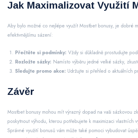
Jak Maximalizovat Využití
Aby bylo možné co nejlépe využít Mostbet bonusy, je dobré mít
efektivnějšímu sázení:
Přečtěte si podmínky:
Vždy si důkladně prostudujte pod
Rozložte sázky:
Namísto výběru jedné velké sázky, zkust
Sledujte promo akce:
Udržujte si přehled o aktuálních p
Závěr
Mostbet bonusy mohou mít výrazný dopad na vaši sázkovou zku
poskytnout výhodu, kterou potřebujete k maximizaci vlastních v
Správné využití bonusů vám může také pomoci vybudovat úspě