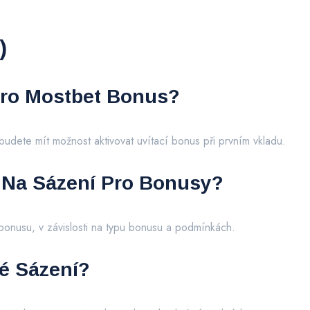
)
Pro Mostbet Bonus?
 budete mít možnost aktivovat uvítací bonus při prvním vkladu.
 Na Sázení Pro Bonusy?
onusu, v závislosti na typu bonusu a podmínkách.
vé Sázení?