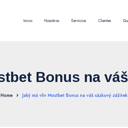
Inicio
Nosotros
Servicios
Clientes
Qu
stbet Bonus na váš
Home
Jaký má vliv Mostbet Bonus na váš sázkový zážitek