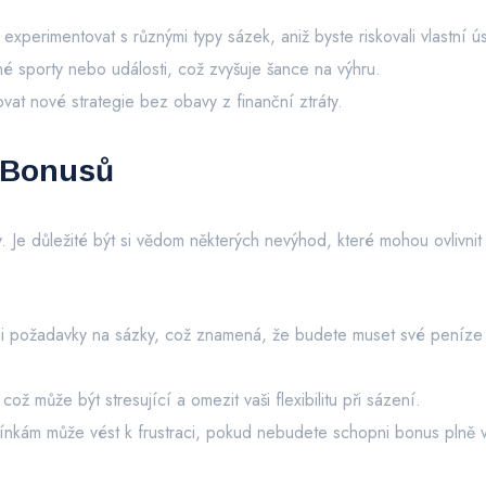
perimentovat s různými typy sázek, aniž byste riskovali vlastní ú
 sporty nebo události, což zvyšuje šance na výhru.
vat nové strategie bez obavy z finanční ztráty.
 Bonusů
Je důležité být si vědom některých nevýhod, které mohou ovlivnit
 požadavky na sázky, což znamená, že budete muset své peníze n
 může být stresující a omezit vaši flexibilitu při sázení.
ám může vést k frustraci, pokud nebudete schopni bonus plně v