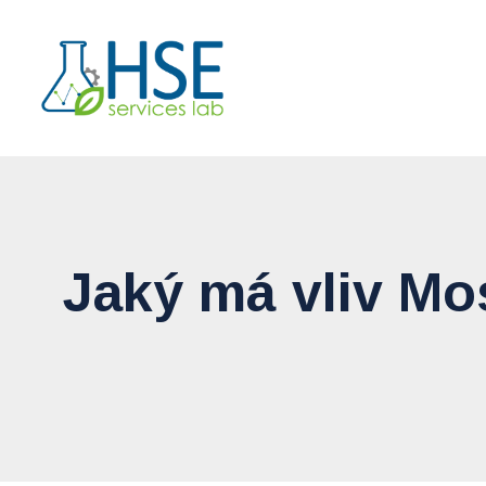
Jaký má vliv Mo