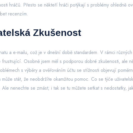
nosti hráčů. Přesto se někteří hráči potýkají s problémy ohledně o
tbet recenzím.
atelská Zkušenost
hatu a e-mailu, což je v dnešní době standardem. V rámci různýc
 frustrující. Osobně jsem měl s podporou dobré zkušenosti, ale ně
blémech s výběry a ověřováním účtu se stížnosti objevují poměrn
m může stát, že neobdržíte okamžitou pomoc. Co se týče uživatelsk
. Ale nenechte se zmást; i tak se tu můžete setkat s nedostatky, ja