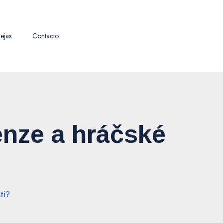
ejas
Contacto
enze a hráčské
ti?