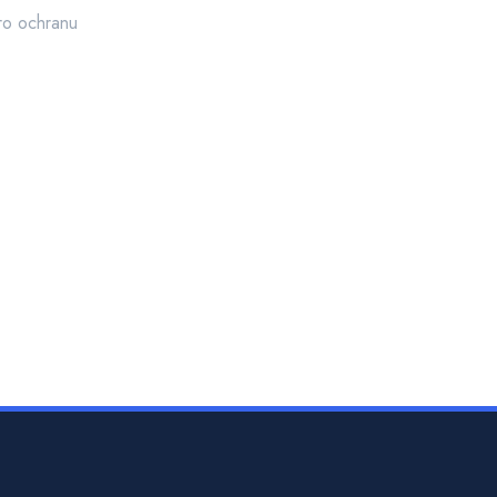
pro ochranu