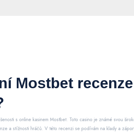
ní Mostbet recenze
?
ušenosti s online kasinem Mostbet. Toto casino je známé svou širo
enze a stížnosti hráčů. V této recenzi se podívám na klady a zápor