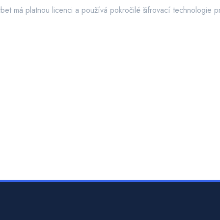
et má platnou licenci a používá pokročilé šifrovací technologie 