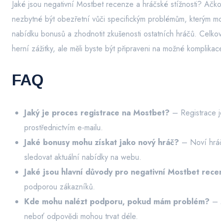
Jaké jsou negativní Mostbet recenze a hráčské stížnosti? Ačko
nezbytné být obezřetní vůči specifickým problémům, kterým moh
nabídku bonusů a zhodnotit zkušenosti ostatních hráčů. Celkov
herní zážitky, ale měli byste být připraveni na možné komplikac
FAQ
Jaký je proces registrace na Mostbet?
– Registrace je
prostřednictvím e-mailu.
Jaké bonusy mohu získat jako nový hráč?
– Noví hráč
sledovat aktuální nabídky na webu.
Jaké jsou hlavní důvody pro negativní Mostbet rec
podporou zákazníků.
Kde mohu nalézt podporu, pokud mám problém?
– M
neboť odpovědi mohou trvat déle.