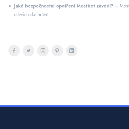
Jaké bezpečnostní opatření Mostbet zavedl?
– Mostb
citlivých dat hráčů.