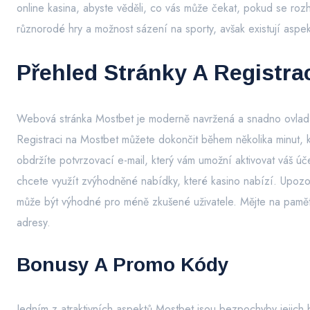
online kasina, abyste věděli, co vás může čekat, pokud se roz
různorodé hry a možnost sázení na sporty, avšak existují aspekt
Přehled Stránky A Registra
Webová stránka Mostbet je moderně navržená a snadno ovladate
Registraci na Mostbet můžete dokončit během několika minut, kde
obdržíte potvrzovací e-mail, který vám umožní aktivovat váš 
chcete využít zvýhodněné nabídky, které kasino nabízí. Upozorň
může být výhodné pro méně zkušené uživatele. Mějte na paměti
adresy.
Bonusy A Promo Kódy
Jedním z atraktivních aspektů Mostbet jsou bezpochyby jejich