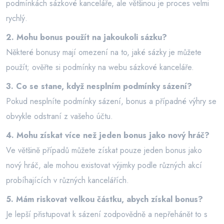
podmínkách sázkové kanceláře, ale většinou je proces velmi
rychlý.
2. Mohu bonus použít na jakoukoli sázku?
Některé bonusy mají omezení na to, jaké sázky je můžete
použít; ověřte si podmínky na webu sázkové kanceláře.
3. Co se stane, když nesplním podmínky sázení?
Pokud nesplníte podmínky sázení, bonus a případné výhry se
obvykle odstraní z vašeho účtu.
4. Mohu získat více než jeden bonus jako nový hráč?
Ve většině případů můžete získat pouze jeden bonus jako
nový hráč, ale mohou existovat výjimky podle různých akcí
probíhajících v různých kancelářích.
5. Mám riskovat velkou částku, abych získal bonus?
Je lepší přistupovat k sázení zodpovědně a nepřehánět to s