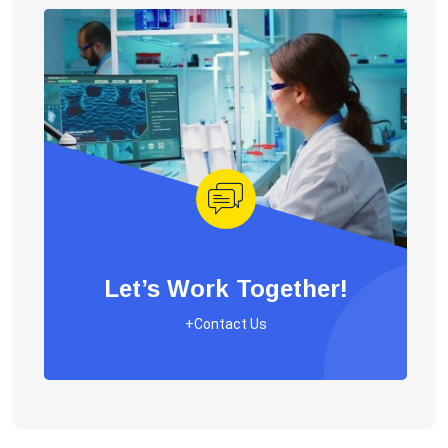
Let’s Work Together!
+Contact Us