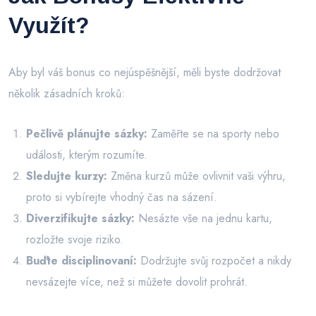
Využít?
Aby byl váš bonus co nejúspěšnější, měli byste dodržovat
několik zásadních kroků:
Pečlivě plánujte sázky:
Zaměřte se na sporty nebo
události, kterým rozumíte.
Sledujte kurzy:
Změna kurzů může ovlivnit vaši výhru,
proto si vybírejte vhodný čas na sázení.
Diverzifikujte sázky:
Nesázte vše na jednu kartu,
rozložte svoje riziko.
Buďte disciplinovaní:
Dodržujte svůj rozpočet a nikdy
nevsázejte více, než si můžete dovolit prohrát.