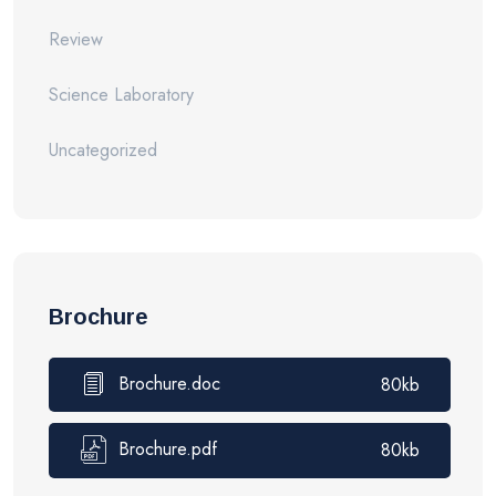
Review
Science Laboratory
Uncategorized
Brochure
Brochure.doc
80kb
Brochure.pdf
80kb