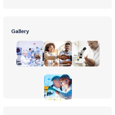
Gallery