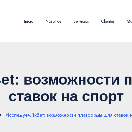
Inicio
Nosotros
Servicios
Clientes
Qu
et: возможности
ставок на спорт
Исследуем 1xBet: возможности платформы для ставок н