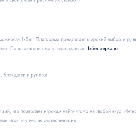
ожности 1xBet. Платформа предлагает широкий выбор игр, в
зино. Пользователи смогут насладиться:
1хбет зеркало
, блэкджек и рулетка.
ий, что позволяет игрокам найти что-то на любой вкус. Интер
овые игры и улучшая существующие.