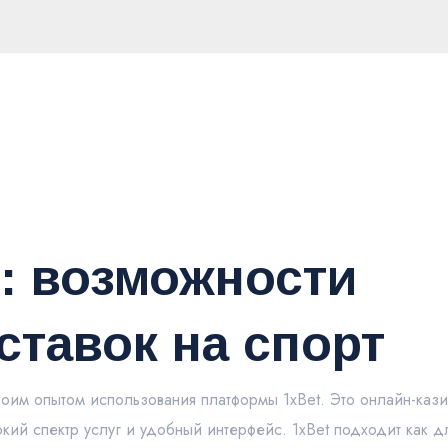
: возможности
тавок на спорт
своим опытом использования платформы 1xBet. Это онлайн-каз
ий спектр услуг и удобный интерфейс. 1xBet подходит как д