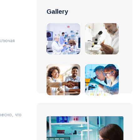
Gallery
ключая
есно, что