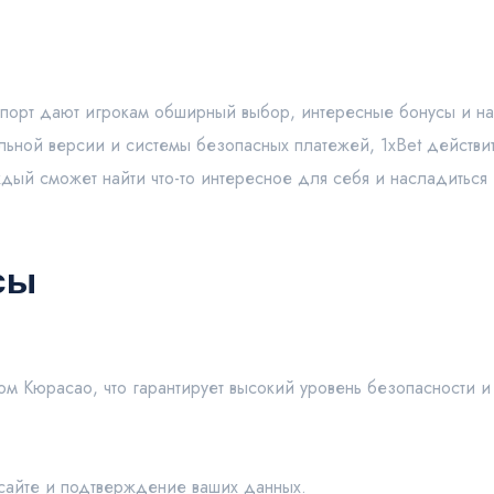
 спорт дают игрокам обширный выбор, интересные бонусы и 
льной версии и системы безопасных платежей, 1xBet действи
ждый сможет найти что-то интересное для себя и насладиться
сы
ом Кюрасао, что гарантирует высокий уровень безопасности и
сайте и подтверждение ваших данных.