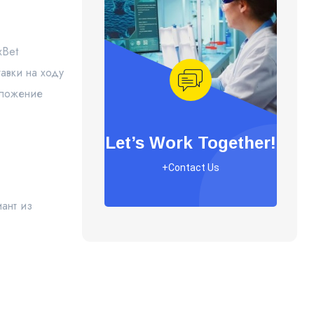
xBet
авки на ходу
иложение
Let’s Work Together!
+Contact Us
ант из