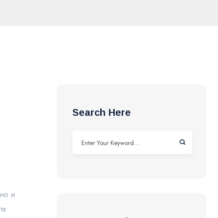
Search Here
ино и
ля