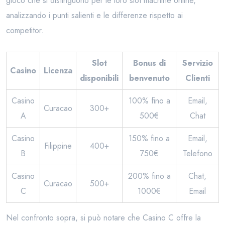
gioco che si distinguono per le loro slot machine online,
analizzando i punti salienti e le differenze rispetto ai
competitor.
Slot
Bonus di
Servizio
Casino
Licenza
disponibili
benvenuto
Clienti
Casino
100% fino a
Email,
Curacao
300+
A
500€
Chat
Casino
150% fino a
Email,
Filippine
400+
B
750€
Telefono
Casino
200% fino a
Chat,
Curacao
500+
C
1000€
Email
Nel confronto sopra, si può notare che Casino C offre la