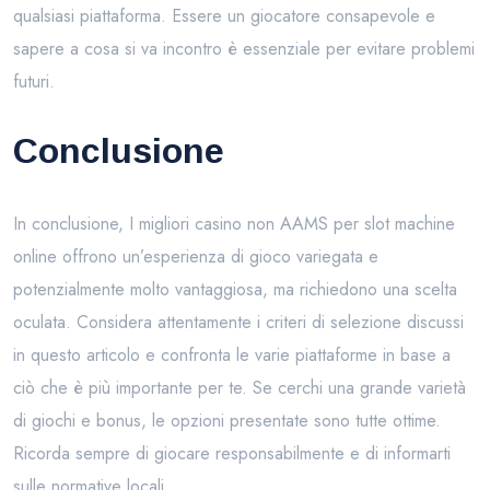
qualsiasi piattaforma. Essere un giocatore consapevole e
sapere a cosa si va incontro è essenziale per evitare problemi
futuri.
Conclusione
In conclusione, I migliori casino non AAMS per slot machine
online offrono un’esperienza di gioco variegata e
potenzialmente molto vantaggiosa, ma richiedono una scelta
oculata. Considera attentamente i criteri di selezione discussi
in questo articolo e confronta le varie piattaforme in base a
ciò che è più importante per te. Se cerchi una grande varietà
di giochi e bonus, le opzioni presentate sono tutte ottime.
Ricorda sempre di giocare responsabilmente e di informarti
sulle normative locali.