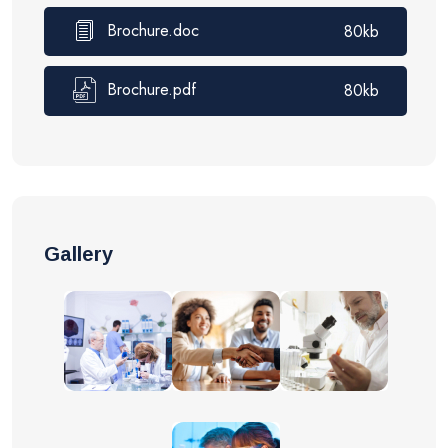
Brochure.doc
80kb
Brochure.pdf
80kb
Gallery