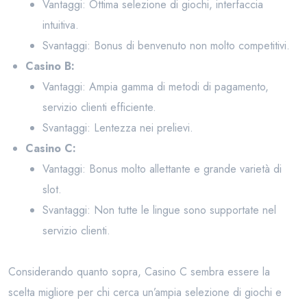
Vantaggi: Ottima selezione di giochi, interfaccia
intuitiva.
Svantaggi: Bonus di benvenuto non molto competitivi.
Casino B:
Vantaggi: Ampia gamma di metodi di pagamento,
servizio clienti efficiente.
Svantaggi: Lentezza nei prelievi.
Casino C:
Vantaggi: Bonus molto allettante e grande varietà di
slot.
Svantaggi: Non tutte le lingue sono supportate nel
servizio clienti.
Considerando quanto sopra, Casino C sembra essere la
scelta migliore per chi cerca un’ampia selezione di giochi e