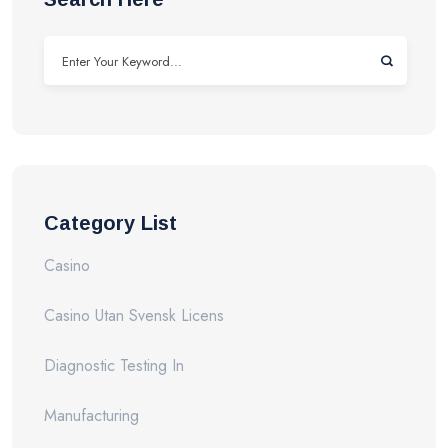
Category List
Casino
Casino Utan Svensk Licens
Diagnostic Testing In
Manufacturing