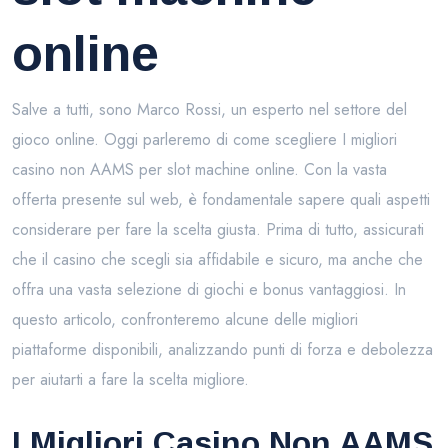
online
Salve a tutti, sono Marco Rossi, un esperto nel settore del
gioco online. Oggi parleremo di come scegliere I migliori
casino non AAMS per slot machine online. Con la vasta
offerta presente sul web, è fondamentale sapere quali aspetti
considerare per fare la scelta giusta. Prima di tutto, assicurati
che il casino che scegli sia affidabile e sicuro, ma anche che
offra una vasta selezione di giochi e bonus vantaggiosi. In
questo articolo, confronteremo alcune delle migliori
piattaforme disponibili, analizzando punti di forza e debolezza
per aiutarti a fare la scelta migliore.
I Migliori Casino Non AAMS