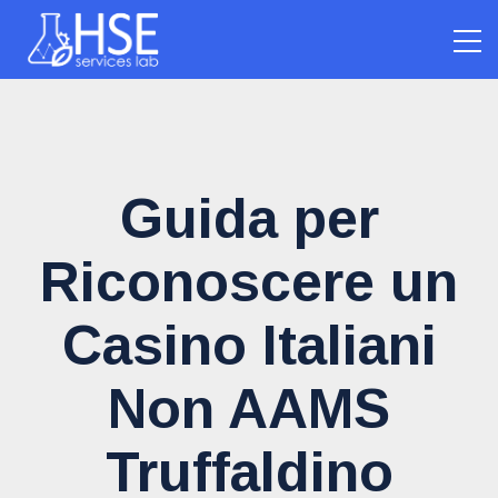
Guida per
Riconoscere un
Casino Italiani
Non AAMS
Truffaldino