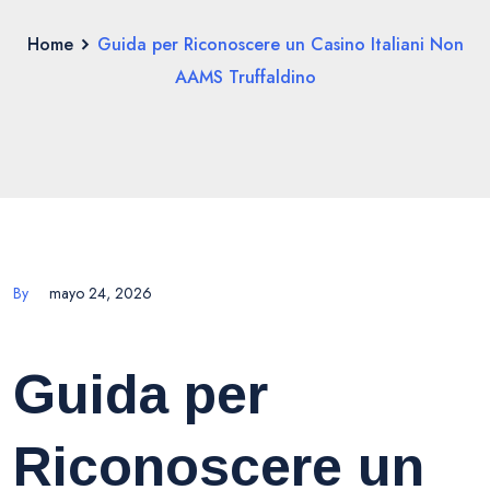
Home
Guida per Riconoscere un Casino Italiani Non
AAMS Truffaldino
By
mayo 24, 2026
Guida per
Riconoscere un