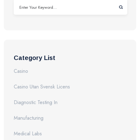
Category List
Casino
Casino Utan Svensk Licens
Diagnostic Testing In
Manufacturing
Medical Labs