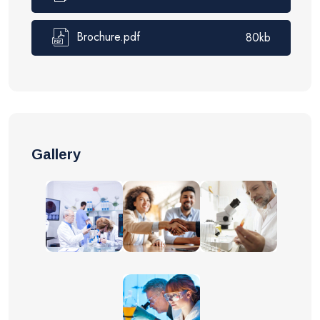
Brochure.pdf
80kb
Gallery