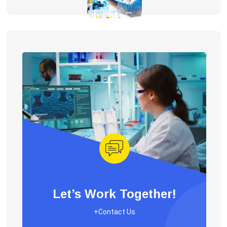
Let’s Work Together!
+Contact Us