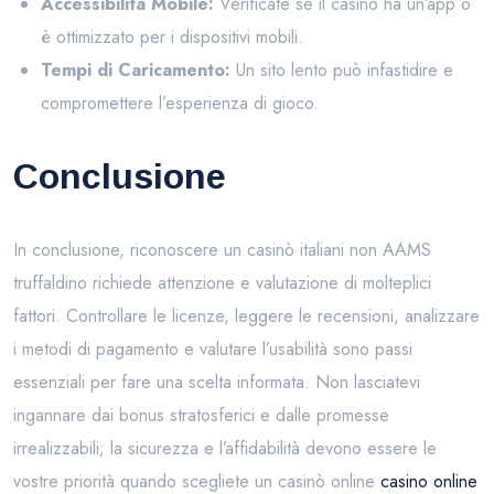
Accessibilità Mobile:
Verificate se il casinò ha un’app o
è ottimizzato per i dispositivi mobili.
Tempi di Caricamento:
Un sito lento può infastidire e
compromettere l’esperienza di gioco.
Conclusione
In conclusione, riconoscere un casinò italiani non AAMS
truffaldino richiede attenzione e valutazione di molteplici
fattori. Controllare le licenze, leggere le recensioni, analizzare
i metodi di pagamento e valutare l’usabilità sono passi
essenziali per fare una scelta informata. Non lasciatevi
ingannare dai bonus stratosferici e dalle promesse
irrealizzabili; la sicurezza e l’affidabilità devono essere le
vostre priorità quando scegliete un casinò online
casino online