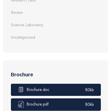
Research Labs
Review
Science Laboratory
Uncategorized
Brochure
Brochure.doc
80kb
Brochure.pdf
80kb