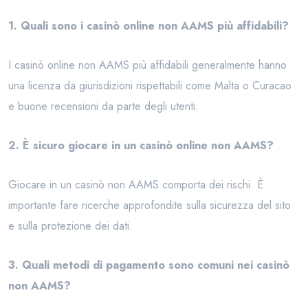
1. Quali sono i casinò online non AAMS più affidabili?
I casinò online non AAMS più affidabili generalmente hanno
una licenza da giurisdizioni rispettabili come Malta o Curacao
e buone recensioni da parte degli utenti.
2. È sicuro giocare in un casinò online non AAMS?
Giocare in un casinò non AAMS comporta dei rischi. È
importante fare ricerche approfondite sulla sicurezza del sito
e sulla protezione dei dati.
3. Quali metodi di pagamento sono comuni nei casinò
non AAMS?