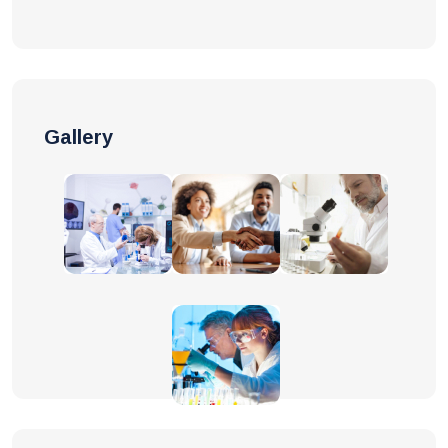
Gallery