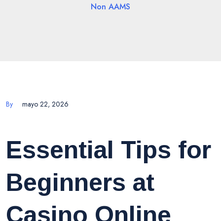
Non AAMS
By
mayo 22, 2026
Essential Tips for
Beginners at
Casino Online