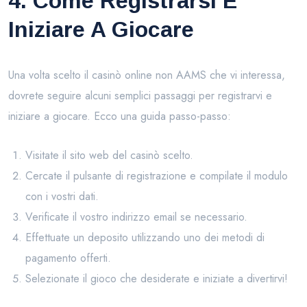
4. Come Registrarsi E
Iniziare A Giocare
Una volta scelto il casinò online non AAMS che vi interessa,
dovrete seguire alcuni semplici passaggi per registrarvi e
iniziare a giocare. Ecco una guida passo-passo:
Visitate il sito web del casinò scelto.
Cercate il pulsante di registrazione e compilate il modulo
con i vostri dati.
Verificate il vostro indirizzo email se necessario.
Effettuate un deposito utilizzando uno dei metodi di
pagamento offerti.
Selezionate il gioco che desiderate e iniziate a divertirvi!