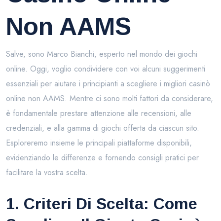
Non AAMS
Salve, sono Marco Bianchi, esperto nel mondo dei giochi
online. Oggi, voglio condividere con voi alcuni suggerimenti
essenziali per aiutare i principianti a scegliere i migliori casinò
online non AAMS. Mentre ci sono molti fattori da considerare,
è fondamentale prestare attenzione alle recensioni, alle
credenziali, e alla gamma di giochi offerta da ciascun sito.
Esploreremo insieme le principali piattaforme disponibili,
evidenziando le differenze e fornendo consigli pratici per
facilitare la vostra scelta.
1. Criteri Di Scelta: Come