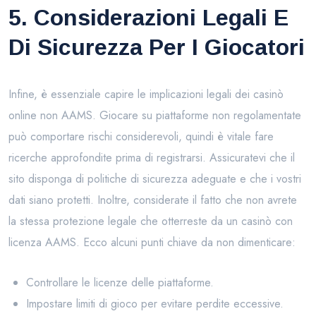
5. Considerazioni Legali E
Di Sicurezza Per I Giocatori
Infine, è essenziale capire le implicazioni legali dei casinò
online non AAMS. Giocare su piattaforme non regolamentate
può comportare rischi considerevoli, quindi è vitale fare
ricerche approfondite prima di registrarsi. Assicuratevi che il
sito disponga di politiche di sicurezza adeguate e che i vostri
dati siano protetti. Inoltre, considerate il fatto che non avrete
la stessa protezione legale che otterreste da un casinò con
licenza AAMS. Ecco alcuni punti chiave da non dimenticare:
Controllare le licenze delle piattaforme.
Impostare limiti di gioco per evitare perdite eccessive.