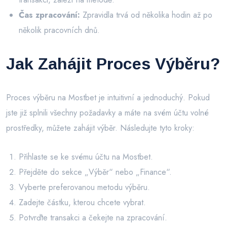
Čas zpracování:
Zpravidla trvá od několika hodin až po
několik pracovních dnů.
Jak Zahájit Proces Výběru?
Proces výběru na Mostbet je intuitivní a jednoduchý. Pokud
jste již splnili všechny požadavky a máte na svém účtu volné
prostředky, můžete zahájit výběr. Následujte tyto kroky:
Přihlaste se ke svému účtu na Mostbet.
Přejděte do sekce „Výběr“ nebo „Finance“.
Vyberte preferovanou metodu výběru.
Zadejte částku, kterou chcete vybrat.
Potvrďte transakci a čekejte na zpracování.