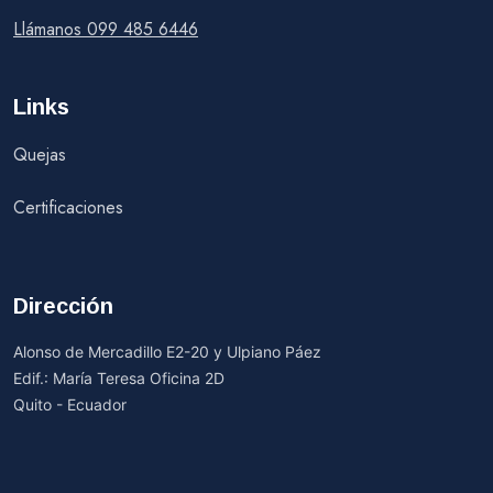
Llámanos 099 485 6446
Links
Quejas
Certificaciones
Dirección
Alonso de Mercadillo E2-20 y Ulpiano Páez
Edif.: María Teresa Oficina 2D
Quito - Ecuador