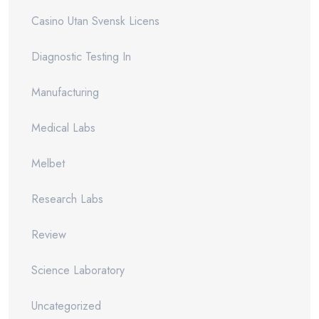
Casino Utan Svensk Licens
Diagnostic Testing In
Manufacturing
Medical Labs
Melbet
Research Labs
Review
Science Laboratory
Uncategorized