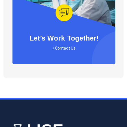
Let’s Work Together!
+Contact Us