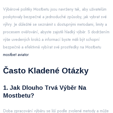
Výběrové politiky Mostbetu jsou navrženy tak, aby uživatelům
poskytovaly bezpečné a jednoduché způsoby, jak vybrat své
výhry. Je důležité se seznámit s dostupnými metodami, limity a
procesem ověřování, abyste zajistili hladký výběr. S dodržením
výše uvedených kroků a informací byste měli být schopní
bezpečně a efektivně vybírat své prostředky na Mostbetu
mostbet aviator
.
Často Kladené Otázky
1. Jak Dlouho Trvá Výběr Na
Mostbetu?
Doba zpracování výběru se liší podle zvolené metody a může