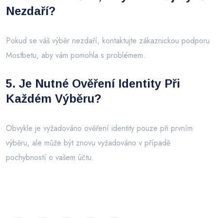
Nezdaří?
Pokud se váš výběr nezdaří, kontaktujte zákaznickou podporu
Mostbetu, aby vám pomohla s problémem.
5. Je Nutné Ověření Identity Při
Každém Výběru?
Obvykle je vyžadováno ověření identity pouze při prvním
výběru, ale může být znovu vyžadováno v případě
pochybností o vašem účtu.