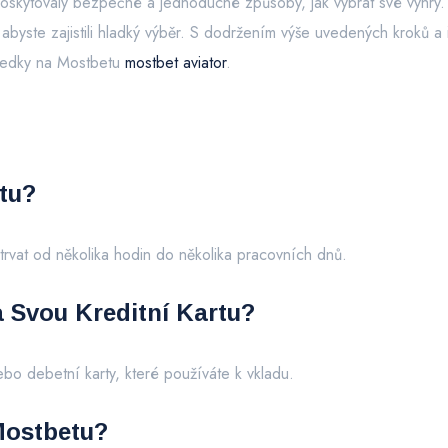
poskytovaly bezpečné a jednoduché způsoby, jak vybrat své výhry. 
abyste zajistili hladký výběr. S dodržením výše uvedených kroků a 
tředky na Mostbetu
mostbet aviator
.
tu?
rvat od několika hodin do několika pracovních dnů.
a Svou Kreditní Kartu?
bo debetní karty, které používáte k vkladu.
Mostbetu?