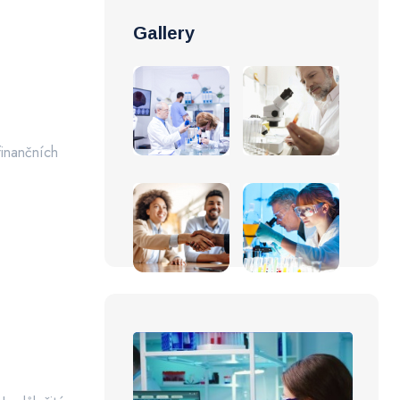
Gallery
finančních