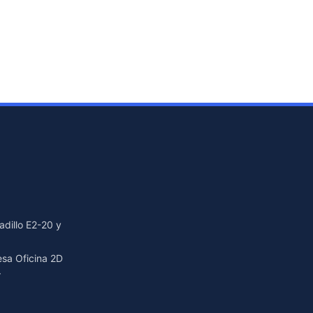
dillo E2-20 y
resa Oficina 2D
r