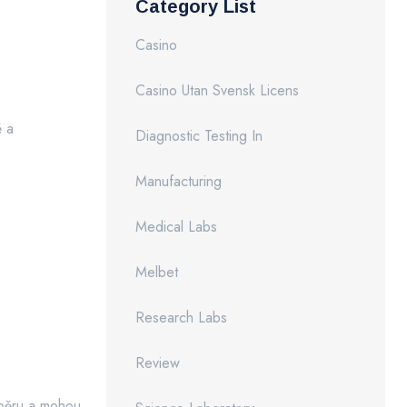
Category List
Casino
Casino Utan Svensk Licens
ě a
Diagnostic Testing In
Manufacturing
Medical Labs
Melbet
Research Labs
Review
výběru a mohou