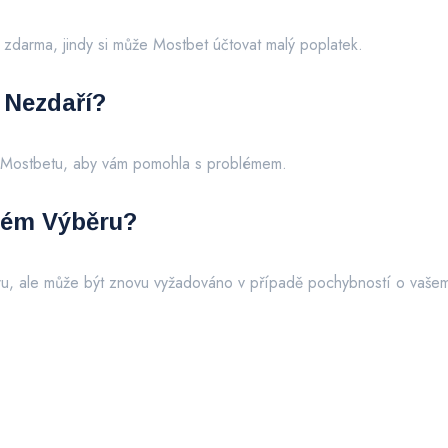
 zdarma, jindy si může Mostbet účtovat malý poplatek.
 Nezdaří?
u Mostbetu, aby vám pomohla s problémem.
ždém Výběru?
ěru, ale může být znovu vyžadováno v případě pochybností o vašem