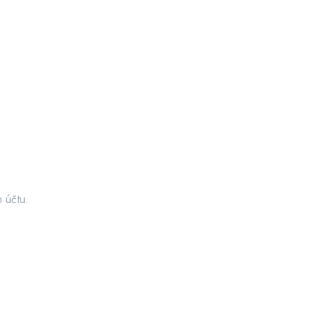
 účtu.