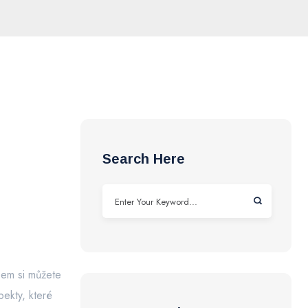
Search Here
obem si můžete
pekty, které