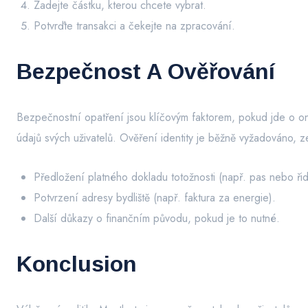
Zadejte částku, kterou chcete vybrat.
Potvrďte transakci a čekejte na zpracování.
Bezpečnost A Ověřování
Bezpečnostní opatření jsou klíčovým faktorem, pokud jde o on
údajů svých uživatelů. Ověření identity je běžně vyžadováno, z
Předložení platného dokladu totožnosti (např. pas nebo řid
Potvrzení adresy bydliště (např. faktura za energie).
Další důkazy o finančním původu, pokud je to nutné.
Konclusion