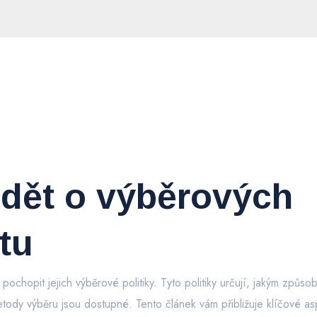
ědět o výběrových
tu
pochopit jejich výběrové politiky. Tyto politiky určují, jakým způs
 metody výběru jsou dostupné. Tento článek vám přibližuje klíčové as