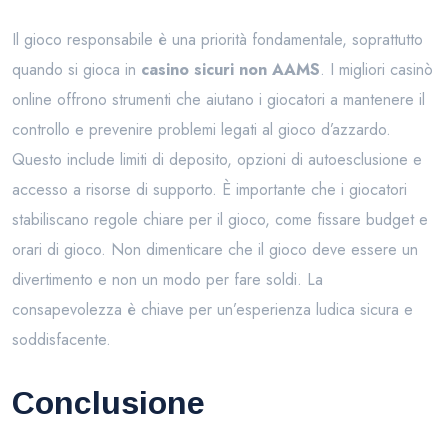
Il gioco responsabile è una priorità fondamentale, soprattutto
quando si gioca in
casino sicuri non AAMS
. I migliori casinò
online offrono strumenti che aiutano i giocatori a mantenere il
controllo e prevenire problemi legati al gioco d’azzardo.
Questo include limiti di deposito, opzioni di autoesclusione e
accesso a risorse di supporto. È importante che i giocatori
stabiliscano regole chiare per il gioco, come fissare budget e
orari di gioco. Non dimenticare che il gioco deve essere un
divertimento e non un modo per fare soldi. La
consapevolezza è chiave per un’esperienza ludica sicura e
soddisfacente.
Conclusione