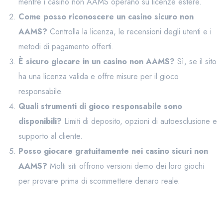
mentre i casino non AAMS operano su licenze estere.
Come posso riconoscere un casino sicuro non
AAMS?
Controlla la licenza, le recensioni degli utenti e i
metodi di pagamento offerti.
È sicuro giocare in un casino non AAMS?
Sì, se il sito
ha una licenza valida e offre misure per il gioco
responsabile.
Quali strumenti di gioco responsabile sono
disponibili?
Limiti di deposito, opzioni di autoesclusione e
supporto al cliente.
Posso giocare gratuitamente nei casino sicuri non
AAMS?
Molti siti offrono versioni demo dei loro giochi
per provare prima di scommettere denaro reale.