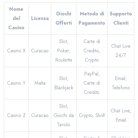
Nome
Giochi
Metodo di
Supporto
del
Licenza
Offerti
Pagamento
Clienti
Casino
Slot,
Carte di
Chat Live
Casino X
Curacao
Poker,
Credito,
24/7
Roulette
Crypto
PayPal,
Slot,
Email,
Casino Y
Malta
Carte di
Blackjack
Telefono
Credito
Slot,
Chat Live,
Casino Z
Curacao
Giochi da
Crypto, Skrill
Email
Tavolo