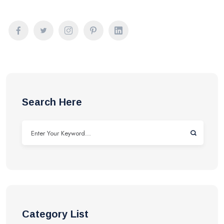
Search Here
Category List