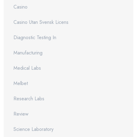
Casino
Casino Utan Svensk Licens
Diagnostic Testing In
Manufacturing
Medical Labs
Melbet
Research Labs
Review
Science Laboratory