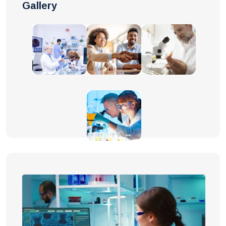
Gallery