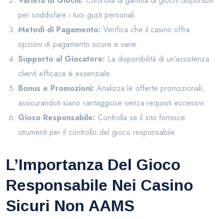
Varietà di Giochi:
Controlla la gamma di giochi disponibili
per soddisfare i tuoi gusti personali.
Metodi di Pagamento:
Verifica che il casino offra
opzioni di pagamento sicure e varie.
Supporto al Giocatore:
La disponibilità di un’assistenza
clienti efficace è essenziale.
Bonus e Promozioni:
Analizza le offerte promozionali,
assicurandoti siano vantaggiose senza requisiti eccessivi.
Gioco Responsabile:
Controlla se il sito fornisce
strumenti per il controllo del gioco responsabile.
L’Importanza Del Gioco
Responsabile Nei Casino
Sicuri Non AAMS