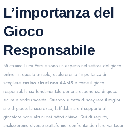
L’importanza del
Gioco
Responsabile
Mi chiamo Luca Ferri e sono un esperto nel settore del gioco
online. In questo articolo, esploreremo l’importanza di
scegliere
casino sicuri non AAMS
e come il gioco
responsabile sia fondamentale per una esperienza di gioco
sicura e soddisfacente. Quando si tratta di scegliere il miglior
sito di gioco, la sicurezza, l’affidabilità e il supporto al
giocatore sono alcuni dei fattori chiave. Qui di seguito,
analizzeremo diverse piattaforme, confrontando i loro vantaggi