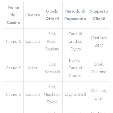
Nome
Giochi
Metodo di
Supporto
del
Licenza
Offerti
Pagamento
Clienti
Casino
Slot,
Carte di
Chat Live
Casino X
Curacao
Poker,
Credito,
24/7
Roulette
Crypto
PayPal,
Slot,
Email,
Casino Y
Malta
Carte di
Blackjack
Telefono
Credito
Slot,
Chat Live,
Casino Z
Curacao
Giochi da
Crypto, Skrill
Email
Tavolo