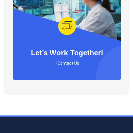
Let’s Work Together!
+Contact Us