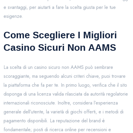
e svantaggi, per aiutarti a fare la scelta giusta per le tue
esigenze.
Come Scegliere I Migliori
Casino Sicuri Non AAMS
La scelta di un casino sicuro non AAMS può sembrare
scoraggiante, ma seguendo alcuni criteri chiave, puoi trovare
la piattaforma che fa per te. In primo luogo, verifica che il sito
disponga di una licenza valida rilasciata da autorità regolatorie
internazionali riconosciute. Inoltre, considera l’esperienza
generale dell’utente, la varietà di giochi offerti, e i metodi di
pagamento disponibili. La reputazione del brand è
fondamentale; posti di ricerca online per recensioni e