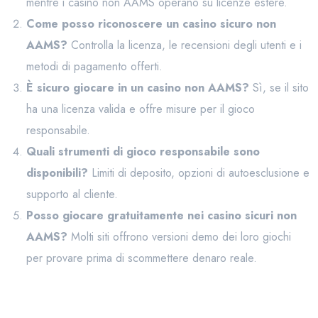
mentre i casino non AAMS operano su licenze estere.
Come posso riconoscere un casino sicuro non
AAMS?
Controlla la licenza, le recensioni degli utenti e i
metodi di pagamento offerti.
È sicuro giocare in un casino non AAMS?
Sì, se il sito
ha una licenza valida e offre misure per il gioco
responsabile.
Quali strumenti di gioco responsabile sono
disponibili?
Limiti di deposito, opzioni di autoesclusione e
supporto al cliente.
Posso giocare gratuitamente nei casino sicuri non
AAMS?
Molti siti offrono versioni demo dei loro giochi
per provare prima di scommettere denaro reale.